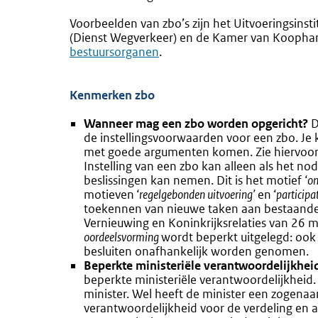
Voorbeelden van zbo’s zijn het Uitvoeringsin
(Dienst Wegverkeer) en de Kamer van Koophand
bestuursorganen
.
Kenmerken zbo
Wanneer mag een zbo worden opgericht?
D
de instellingsvoorwaarden voor een zbo. Je 
met goede argumenten komen. Zie hiervoo
Instelling van een zbo kan alleen als het no
beslissingen kan nemen. Dit is het motief ‘
on
motieven ‘
regelgebonden uitvoering’
en ‘
participat
toekennen van nieuwe taken aan bestaande zb
Vernieuwing en Koninkrijksrelaties van 26 
oordeelsvorming
wordt beperkt uitgelegd: ook 
besluiten onafhankelijk worden genomen.
Beperkte ministeriële verantwoordelijkhei
beperkte ministeriële verantwoordelijkheid. 
minister. Wel heeft de minister een zogenaa
verantwoordelijkheid voor de verdeling en 