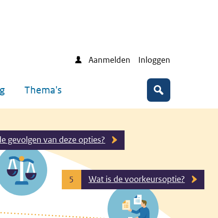
Aanmelden
Inloggen
ng
Thema's
Zoeken
de gevolgen van deze opties?
Wat is de voorkeursoptie?
5