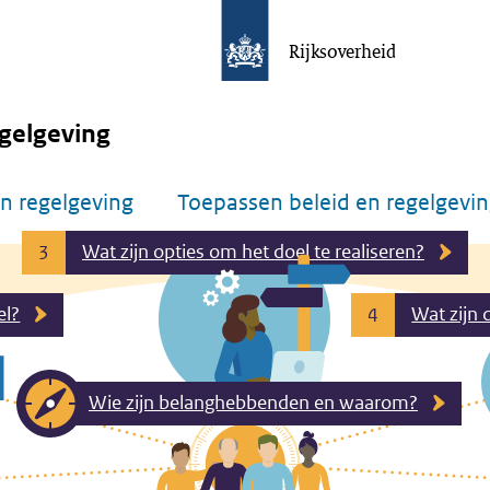
Rijksoverheid
gelgeving
n regelgeving
Toepassen beleid en regelgevi
Wat zijn opties om het doel te realiseren?
3
el?
Wat zijn 
4
Wie zijn belanghebbenden en waarom?