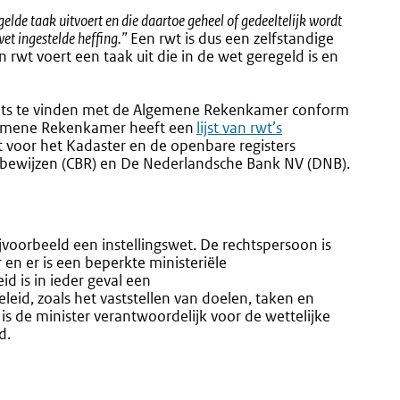
gelde taak uitvoert en die daartoe geheel of gedeeltelijk wordt
wet ingestelde heffing.”
Een rwt is dus een zelfstandige
 rwt voert een taak uit die in de wet geregeld is en
plaats te vinden met de Algemene Rekenkamer conform
lgemene Rekenkamer heeft een
Externe
lijst van rwt’s
t voor het Kadaster en de openbare registers
link:
dsbewijzen (CBR) en De Nederlandsche Bank NV (DNB).
jvoorbeeld een instellingswet. De rechtspersoon is
 en er is een beperkte ministeriële
d is in ieder geval een
eleid, zoals het vaststellen van doelen, taken en
is de minister verantwoordelijk voor de wettelijke
d.