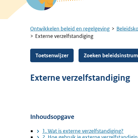
Ontwikkelen beleid en regelgeving
Beleidsk
Kruimelpad
Externe verzelfstandiging
Toetsenwijzer
Zoeken beleidsinstru
Externe verzelfstandiging
Inhoudsopgave
1. Wat is externe verzelfstandiging?
2. Hoe gebruik je externe verzelfstandigi