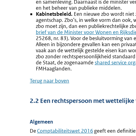
en samenleving. Daarnaast is de minister ve
en het beheer van publieke middelen.
Kabinetsbeleid.
Een nieuwe zbo wordt niet 
agentschap. Zbo’s, in welke vorm dan ook, w
zbo moet zijn, dan een publiekrechtelijke zb
brief van de Minister voor Wonen en Rijksd
25268, nr. 83). Voor de besluitvorming van e
Alleen in bijzondere gevallen kan een privaa
vaak aan de wettelijk gestelde eisen kan wo
zbo zonder rechtspersoonlijkheid standaar
de Staat, de zogenaamde
Externe
shared service org
FMHaaglanden.
link:
Terug naar boven
2.2 Een rechtspersoon met wettelijke
Algemeen
De
Externe
Comptabiliteitswet 2016
geeft een definiti