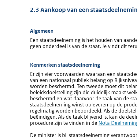
2.3 Aankoop van een staatsdeelnemi
Algemeen
Een staatsdeelneming is het houden van aande
geen onderdeel is van de staat. Je vindt dit ter
Kenmerken staatsdeelneming
Er zijn vier voorwaarden waaraan een staatsde
van een nationaal publiek belang op Rijksnivea
worden beschermd. Ten tweede moet dit belang 
beleidsdoelstelling zijn die duidelijk maakt w
beschermd en wat daarvoor de taak van de sta
staatsdeelneming winst opleveren op de produc
regelmatig worden beoordeeld. Als de doelstell
beëindigen. Als de taak blijvend is, kan de deel
procedure zijn te vinden in de
Externe
Nota Deelneming
link:
De minister is bij staatsdeelneming verantwoo