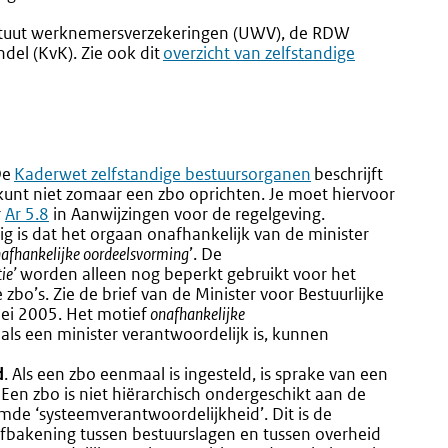
stituut werknemersverzekeringen (UWV), de RDW
el (KvK). Zie ook dit
Externe
overzicht van zelfstandige
link:
e
Externe
Kaderwet zelfstandige bestuursorganen
beschrijft
kunt niet zomaar een zbo oprichten. Je moet hiervoor
link:
r
Ar 5.8
in Aanwijzingen voor de regelgeving.
dig is dat het orgaan onafhankelijk van de minister
afhankelijke oordeelsvorming
’. De
ie’
worden alleen nog beperkt gebruikt voor het
o’s. Zie de brief van de Minister voor Bestuurlijke
mei 2005. Het motief
onafhankelijke
als een minister verantwoordelijk is, kunnen
d
. Als een zbo eenmaal is ingesteld, is sprake van een
Een zbo is niet hiërarchisch ondergeschikt aan de
mde ‘systeemverantwoordelijkheid’. Dit is de
afbakening tussen bestuurslagen en tussen overheid