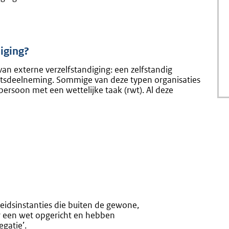
diging?
an externe verzelfstandiging: een zelfstandig
aatsdeelneming. Sommige van deze typen organisaties
persoon met een wettelijke taak (rwt). Al deze
heidsinstanties die buiten de gewone,
or een wet opgericht en hebben
gatie’.