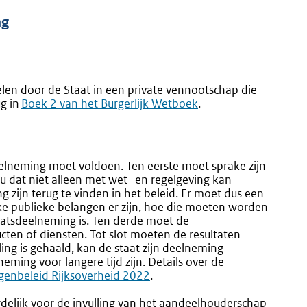
ng
len door de Staat in een private vennootschap die
ug in
Externe
Boek 2 van het Burgerlijk Wetboek
.
link:
elneming moet voldoen. Ten eerste moet sprake zijn
u dat niet alleen met wet- en regelgeving kan
zijn terug te vinden in het beleid. Er moet dus een
elke publieke belangen er zijn, hoe die moeten worden
atsdeelneming is. Ten derde moet de
ten of diensten. Tot slot moeten de resultaten
ing is gehaald, kan de staat zijn deelneming
neming voor langere tijd zijn. Details over de
enbeleid Rijksoverheid 2022
.
rdelijk voor de invulling van het aandeelhouderschap