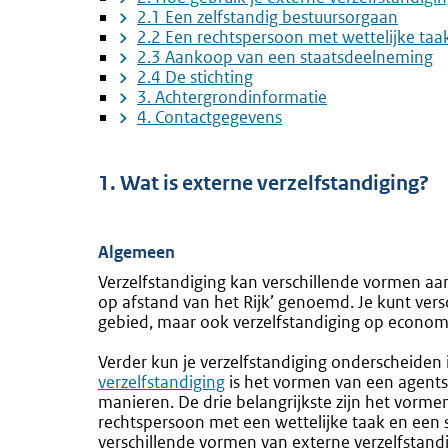
2.1 Een zelfstandig bestuursorgaan
2.2 Een rechtspersoon met wettelijke taa
2.3 Aankoop van een staatsdeelneming
2.4 De stichting
3. Achtergrondinformatie
4. Contactgegevens
1. Wat is externe verzelfstandiging?
Algemeen
Verzelfstandiging kan verschillende vormen a
op afstand van het Rijk’ genoemd. Je kunt versc
gebied, maar ook verzelfstandiging op economi
Verder kun je verzelfstandiging onderscheiden 
verzelfstandiging
is het vormen van een agentsc
manieren. De drie belangrijkste zijn het vorme
rechtspersoon met een wettelijke taak en een 
verschillende vormen van externe verzelfstandi