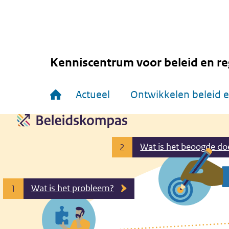
Overslaan
en
naar
de
inhoud
gaan
Kenniscentrum voor beleid en re
Hoofdnavigatie
Actueel
Ontwikkelen beleid e
Wat is het beoogde do
2
Wat is het probleem?
1