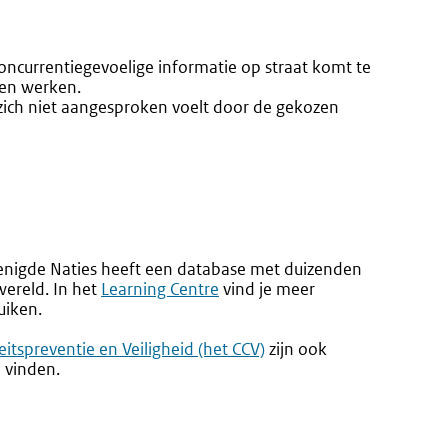
concurrentiegevoelige informatie op straat komt te
len werken.
 zich niet aangesproken voelt door de gekozen
enigde Naties heeft een database met duizenden
wereld. In het
Externe
Learning Centre
vind je meer
uiken.
link:
itspreventie en Veiligheid (het CCV)
zijn ook
e vinden
.