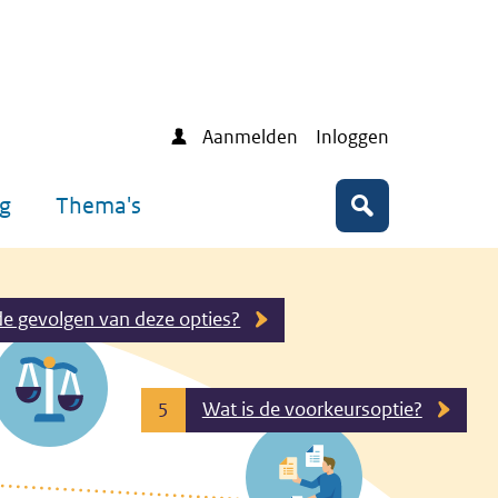
Aanmelden
Inloggen
ng
Thema's
Zoeken
de gevolgen van deze opties?
Wat is de voorkeursoptie?
5