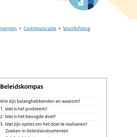
umenten
Communicatie
Voorlichting
Beleidskompas
icatie
es
Wie zijn belanghebbenden en waarom?
1. Wat is het probleem?
2. Wat is het beoogde doel?
3. Wat zijn opties om het doel te realiseren?
Zoeken in beleidsinstrumenten