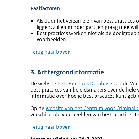
Faalfactoren
Als door het verzamelen van best practices 
liggen, zullen minder partijen graag mee wil
Best practices werken niet als de doelgroep
voorbeelden.
Terug naar boven
3. Achtergrondinformatie
De website
Externe
Best Practices Database
van de Ver
best practices van beleidsmakers over de hele 
link:
informatie over hoe je best practices kunt gebr
Op de
Externe
website van het Centrum voor Criminalite
verschillende voorbeelden van best practices t
link:
Terug naar boven