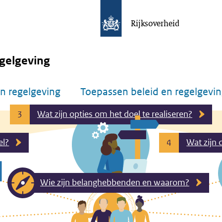
Rijksoverheid
gelgeving
n regelgeving
Toepassen beleid en regelgevi
Wat zijn opties om het doel te realiseren?
3
el?
Wat zijn 
4
Wie zijn belanghebbenden en waarom?