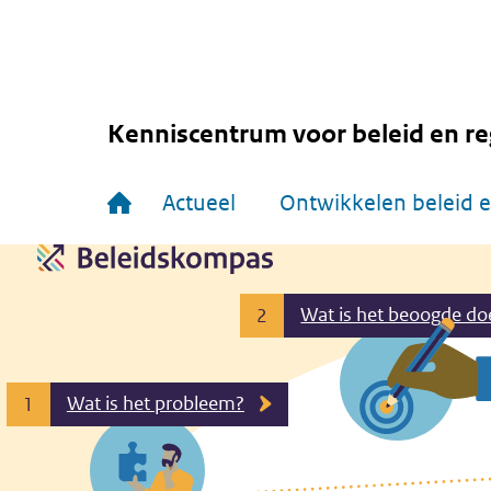
Overslaan
en
naar
de
inhoud
gaan
Kenniscentrum voor beleid en re
Hoofdnavigatie
Actueel
Ontwikkelen beleid e
Wat is het beoogde do
2
Wat is het probleem?
1