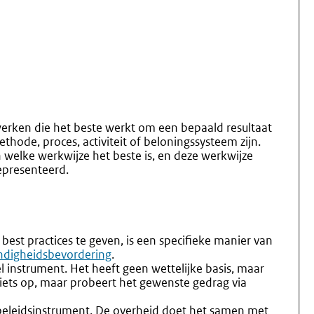
werken die het beste werkt om een bepaald resultaat
thode, proces, activiteit of beloningssysteem zijn.
 welke werkwijze het beste is, en deze werkwijze
gepresenteerd.
st practices te geven, is een
specifieke manier van
ndigheidsbevordering
.
l instrument. Het heeft geen wettelijke basis, maar
 niets op, maar probeert het gewenste gedrag via
t beleidsinstrument. De overheid doet het samen met