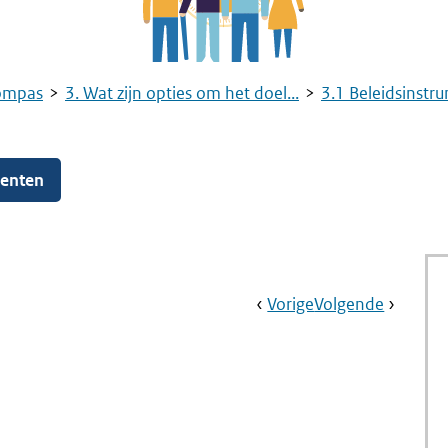
ompas
3. Wat zijn opties om het doel...
3.1 Beleidsinstr
menten
Book
Ga
Vorige
Pagina:
Ga
Volgende
Pagina:
Navigation
Naar
Overheidscommun
Naar
Circulair