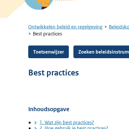
Ontwikkelen beleid en regelgeving
Beleidsk
Kruimelpad
Best practices
Toetsenwijzer
Zoeken beleidsinstru
Best practices
Inhoudsopgave
1. Wat zijn best practices?
2. Hoe gebruik je best practices?