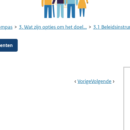
ompas
3. Wat zijn opties om het doel...
3.1 Beleidsinstr
menten
Book
Ga
Vorige
Pagina:
Ga
Volgende
Pagina:
Navigation
Naar
Bestuurlijk
Naar
Omgevin
Overleg