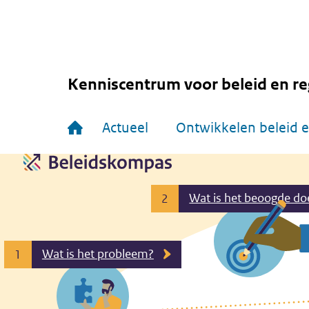
Overslaan
en
naar
de
inhoud
gaan
Kenniscentrum voor beleid en re
Hoofdnavigatie
Actueel
Ontwikkelen beleid e
Wat is het beoogde do
2
Wat is het probleem?
1