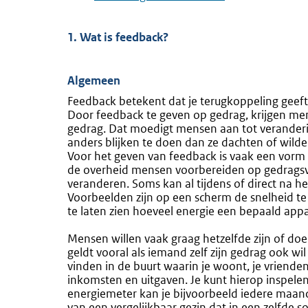
1. Wat is feedback?
Algemeen
Feedback betekent dat je terugkoppeling geeft 
Door feedback te geven op gedrag, krijgen me
gedrag. Dat moedigt mensen aan tot veranderi
anders blijken te doen dan ze dachten of wilde
Voor het geven van feedback is vaak een vorm
de overheid mensen voorbereiden op gedragsve
veranderen. Soms kan al tijdens of direct na
Voorbeelden zijn op een scherm de snelheid te
te laten zien hoeveel energie een bepaald appa
Mensen willen vaak graag hetzelfde zijn of doen
geldt vooral als iemand zelf zijn gedrag ook wi
vinden in de buurt waarin je woont, je vriende
inkomsten en uitgaven.
Je kunt hierop inspele
energiemeter kan je bijvoorbeeld iedere maand e
van een vergelijkbaar gezin dat in een zelfde s