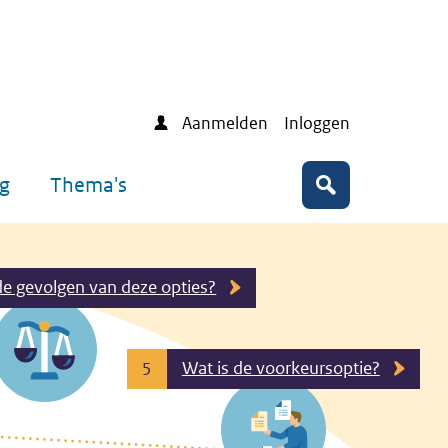
Aanmelden
Inloggen
ng
Thema's
Zoeken
de gevolgen van deze opties?
Wat is de voorkeursoptie?
5