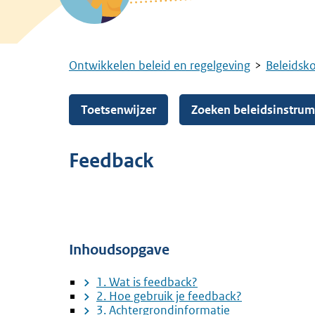
Ontwikkelen beleid en regelgeving
Beleidsk
Kruimelpad
Toetsenwijzer
Zoeken beleidsinstru
Feedback
Inhoudsopgave
1. Wat is feedback?
2. Hoe gebruik je feedback?
3. Achtergrondinformatie