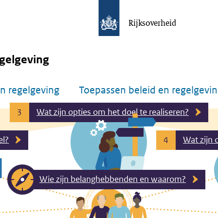
Rijksoverheid
gelgeving
n regelgeving
Toepassen beleid en regelgevi
Wat zijn opties om het doel te realiseren?
3
el?
Wat zijn 
4
Wie zijn belanghebbenden en waarom?