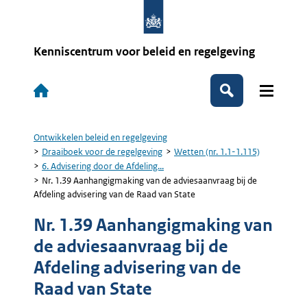
Overslaan
en
naar
de
Kenniscentrum voor beleid en regelgeving
inhoud
gaan
Hoofdnavigatie
Zoeken
Ontwikkelen beleid en regelgeving
Kruimelpad
Draaiboek voor de regelgeving
Wetten (nr. 1.1-1.115)
6. Advisering door de Afdeling...
Nr. 1.39 Aanhangigmaking van de adviesaanvraag bij de
Afdeling advisering van de Raad van State
Nr. 1.39 Aanhangigmaking van
de adviesaanvraag bij de
Afdeling advisering van de
Raad van State