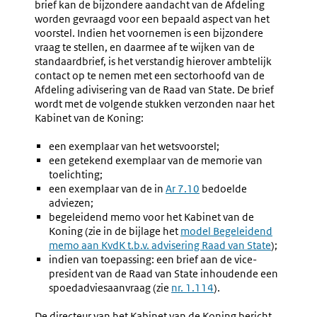
brief kan de bijzondere aandacht van de Afdeling
worden gevraagd voor een bepaald aspect van het
voorstel. Indien het voornemen is een bijzondere
vraag te stellen, en daarmee af te wijken van de
standaardbrief, is het verstandig hierover ambtelijk
contact op te nemen met een sectorhoofd van de
Afdeling adivisering van de Raad van State. De brief
wordt met de volgende stukken verzonden naar het
Kabinet van de Koning:
een exemplaar van het wetsvoorstel;
een getekend exemplaar van de memorie van
toelichting;
een exemplaar van de in
Ar 7.10
bedoelde
adviezen;
begeleidend memo voor het Kabinet van de
Koning (zie in de bijlage het
model Begeleidend
memo aan KvdK t.b.v. advisering Raad van State
);
indien van toepassing: een brief aan de vice-
president van de Raad van State inhoudende een
spoedadviesaanvraag (zie
nr. 1.114
).
De directeur van het Kabinet van de Koning bericht