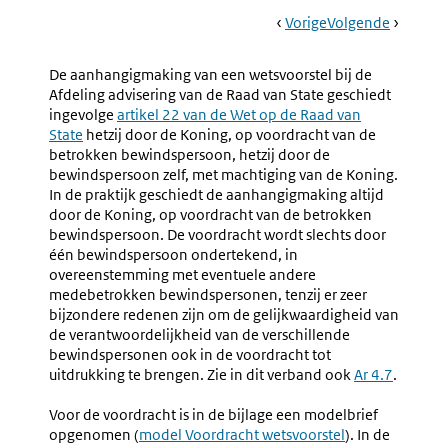
Book
Ga
Vorige
Pagina:
Ga
Volgende
Pagina:
Navigation
Naar
Nr.
Naar
Nr.
1.38
1.40
De aanhangigmaking van een wetsvoorstel bij de
Algemeen
Openba
Afdeling advisering van de Raad van State geschiedt
Van
ingevolge
Externe
artikel 22 van de Wet op de Raad van
Het
State
hetzij door de Koning, op voordracht van de
link:
Voorstel
betrokken bewindspersoon, hetzij door de
En
bewindspersoon zelf, met machtiging van de Koning.
De
In de praktijk geschiedt de aanhangigmaking altijd
Adviesa
door de Koning, op voordracht van de betrokken
bewindspersoon. De voordracht wordt slechts door
één bewindspersoon ondertekend, in
overeenstemming met eventuele andere
medebetrokken bewindspersonen, tenzij er zeer
bijzondere redenen zijn om de gelijkwaardigheid van
de verantwoordelijkheid van de verschillende
bewindspersonen ook in de voordracht tot
uitdrukking te brengen. Zie in dit verband ook
Ar 4.7
.
Voor de voordracht is in de bijlage een modelbrief
opgenomen (
model Voordracht wetsvoorstel
). In de