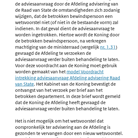
Planning
Uitbren
de adviesaanvraag door de Afdeling advisering van
Van
de Raad van State de omstandigheden zich zodanig
Het
wijzigen, dat de betrokken bewindspersoon een
Advies
wetsvoorstel niet (of niet in de bestaande vorm) zal
Van
indienen. In dat geval dient de adviesaanvraag te
De
worden ingetrokken. Hiertoe wordt de Koning door
Afdeling
de betrokken bewindspersoon, na verkregen
Adviseri
machtiging van de ministerraad (vergelijk
nr. 1.31
)
Van
gevraagd de Afdeling te verzoeken de
De
adviesaanvraag verder buiten behandeling te laten.
Raad
Voor deze voordracht aan de Koning moet gebruik
Van
worden gemaakt van het
model Voordracht
State
intrekking adviesaanvraag Afdeling advisering Raad
van State
. Het Kabinet van de Koning bevestigt de
ontvangst van het verzoek per brief aan het
betrokken departement. In deze brief wordt gemeld
dat de Koning de Afdeling heeft gevraagd de
adviesaanvraag verder buiten behandeling te laten.
Het is niet mogelijk om het wetsvoorstel dat
oorspronkelijk ter advisering aan de Afdeling is
gezonden te vervangen door een nieuw wetsvoorstel.