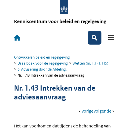
Overslaan
en
naar
de
Kenniscentrum voor beleid en regelgeving
inhoud
gaan
Hoofdnavigatie
Zoeken
Ontwikkelen beleid en regelgeving
Kruimelpad
Draaiboek voor de regelgeving
Wetten (nr. 1.1-1.115)
6. Advisering door de Afdeling...
Nr. 1.43 Intrekken van de adviesaanvraag
Nr. 1.43 Intrekken van de
adviesaanvraag
Book
Ga
Vorige
Pagina:
Ga
Volgende
Pagina:
Navigation
Naar
Nr.
Naar
Nr.
1.42
1.44
Het kan voorkomen dat tijdens de behandeling van