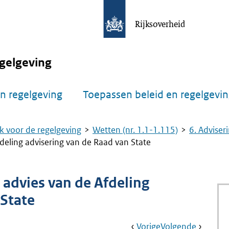
Rijksoverheid
gelgeving
n regelgeving
Toepassen beleid en regelgevi
k voor de regelgeving
Wetten (nr. 1.1-1.115)
6. Adviser
deling advisering van de Raad van State
 advies van de Afdeling
 State
Book
Ga
Vorige
Pagina:
Ga
Volgende
Pagina: