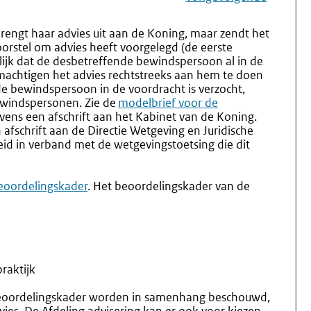
Navigation
Naar
Nr.
Naar
Nr.
1.43
1.45
rengt haar advies uit aan de Koning, maar zendt het
Intrekken
Opstelle
orstel om advies heeft voorgelegd (de eerste
Van
Van
lijk dat de desbetreffende bewindspersoon al in de
De
Het
machtigen het advies rechtstreeks aan hem te doen
Adviesaanvraag
Nader
de bewindspersoon in de voordracht is verzocht,
Rapport
ewindspersonen. Zie de
modelbrief voor de
evens een afschrift aan het Kabinet van de Koning.
 afschrift aan de Directie Wetgeving en Juridische
heid in verband met de wetgevingstoetsing die dit
xterne
eoordelingskader
.
Het beoordelingskader van de
nk:
raktijk
beoordelingskader worden in samenhang beschouwd,