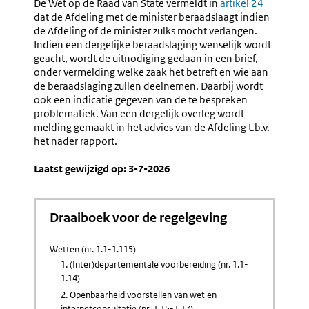
De Wet op de Raad van State vermeldt in
Externe
artikel 24
dat de Afdeling met de minister beraadslaagt indien
link:
de Afdeling of de minister zulks mocht verlangen.
Indien een dergelijke beraadslaging wenselijk wordt
geacht, wordt de uitnodiging gedaan in een brief,
onder vermelding welke zaak het betreft en wie aan
de beraadslaging zullen deelnemen. Daarbij wordt
ook een indicatie gegeven van de te bespreken
problematiek. Van een dergelijk overleg wordt
melding gemaakt in het advies van de Afdeling t.b.v.
het nader rapport.
Laatst gewijzigd op: 3-7-2026
Draaiboek voor de regelgeving
Wetten (nr. 1.1-1.115)
1. (Inter)departementale voorbereiding (nr. 1.1-
1.14)
2. Openbaarheid voorstellen van wet en
internetconsultatie (nr. 1.15-1.17)