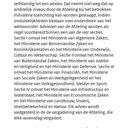
Openbaarmaking
Plannin
zelfstandig tot een advies. Dat neemt niet weg dat op
Van
ambtelijk niveau door de Afdeling bij het betrokken
Het
ministerie toelichting kan worden gevraagd, indien
Voorstel
onduidelijkheden bestaan over onderdelen van het
En
wetsvoorstel. Adviezen van de Afdeling worden als
De
regel voorbereid binnen een van de vier secties.
Adviesaanvraag
Sectie I omvat het Ministerie van Algemene Zaken,
het Ministerie van Binnenlandse Zaken en
Koninkrijksrelaties en het Ministerie van Onderwijs,
Cultuur en Wetenschap. Sectie II omvat het Ministerie
van Buitenlandse Zaken, het Ministerie van Justitie
en Veiligheid en het Ministerie van Defensie. Sectie III
omvat het Ministerie van Financiën, het Ministerie
van Sociale Zaken en Werkgelegenheid en het
Ministerie van Volksgezondheid, Welzijn en Sport.
Sectie IV omvat het Ministerie van Infrastructuur en
Waterstaat, het Ministerie van Economische Zaken
en het Ministerie van Landbouw, Visserij,
Voedselzekerheid en Natuur. Elk advies wordt
vastgesteld in de de vergadering van de Afdeling, die
elke woensdag vergadert.