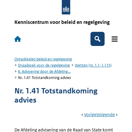
Overslaan
en
naar
de
Kenniscentrum voor beleid en regelgeving
inhoud
gaan
Hoofdnavigatie
Zoeken
Ontwikkelen beleid en regelgeving
Kruimelpad
Draaiboek voor de regelgeving
Wetten (nr. 1.1-1.115)
6. Advisering door de Afdeling...
Nr. 1.41 Totstandkoming advies
Nr. 1.41 Totstandkoming
advies
Book
Ga
Vorige
Pagina:
Ga
Volgende
Pagina:
Navigation
Naar
Nr.
Naar
Nr.
1.40
1.42
De Afdeling advisering van de Raad van State komt