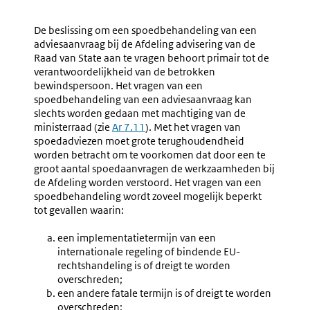
Navigation
Naar
Nr.
Naar
Nr.
1.113
1.115
De beslissing om een spoedbehandeling van een
Afwijken
Bespoed
adviesaanvraag bij de Afdeling advisering van de
Van
Van
Raad van State aan te vragen behoort primair tot de
De
De
verantwoordelijkheid van de betrokken
Zeven-
Behande
bewindspersoon. Het vragen van een
Dagentermijn
Door
spoedbehandeling van een adviesaanvraag kan
Voor
De
slechts worden gedaan met machtiging van de
De
Staten-
ministerraad (zie
Ar 7.11
). Met het vragen van
Behandeling
Generaa
spoedadviezen moet grote terughoudendheid
In
worden betracht om te voorkomen dat door een te
De
groot aantal spoedaanvragen de werkzaamheden bij
Ministerraad
de Afdeling worden verstoord. Het vragen van een
spoedbehandeling wordt zoveel mogelijk beperkt
tot gevallen waarin:
een implementatietermijn van een
internationale regeling of bindende EU-
rechtshandeling is of dreigt te worden
overschreden;
een andere fatale termijn is of dreigt te worden
overschreden;