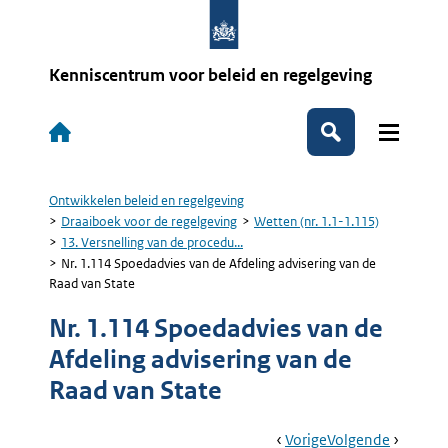
Overslaan
en
naar
de
Kenniscentrum voor beleid en regelgeving
inhoud
gaan
Hoofdnavigatie
Zoeken
Ontwikkelen beleid en regelgeving
Kruimelpad
Draaiboek voor de regelgeving
Wetten (nr. 1.1-1.115)
13. Versnelling van de procedu...
Nr. 1.114 Spoedadvies van de Afdeling advisering van de
Raad van State
Nr. 1.114 Spoedadvies van de
Afdeling advisering van de
Raad van State
Book
Ga
Vorige
Pagina:
Ga
Volgende
Pagina: