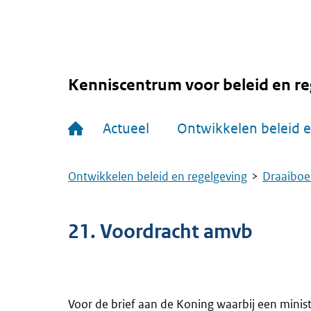
Overslaan
en
naar
de
inhoud
gaan
Kenniscentrum voor beleid en re
Hoofdnavigatie
Actueel
Ontwikkelen beleid e
Ontwikkelen beleid en regelgeving
Draaiboe
Kruimelpad
21. Voordracht amvb
Voor de brief aan de Koning waarbij een mini