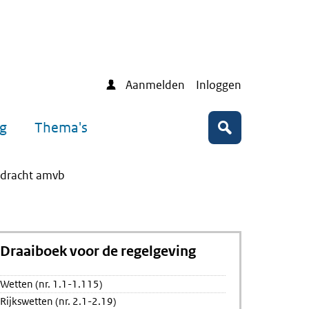
Aanmelden
Inloggen
ng
Thema's
Zoeken
rdracht amvb
Draaiboek voor de regelgeving
Wetten (nr. 1.1-1.115)
raag
cht
Rijkswetten (nr. 2.1-2.19)
ng