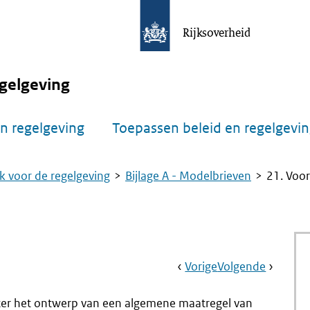
Rijksoverheid
gelgeving
n regelgeving
Toepassen beleid en regelgevi
k voor de regelgeving
Bijlage A - Modelbrieven
21. Voo
Book
Ga
Vorige
Pagina:
Ga
Volgende
Pagina:
Navigation
Naar
20.
Naar
22.
Spoedadviesaanv
Voordra
ster het ontwerp van een algemene maatregel van
Aan
Intrekki