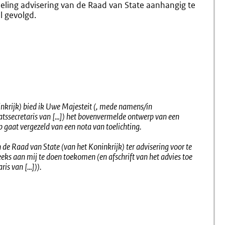
deling advisering van de Raad van State aanhangig te
De
Adviesa
l gevolgd.
Vice-
Afdeling
President
Adviseri
Van
Raad
De
Van
Raad
State
Van
State
nkrijk) bied ik Uwe Majesteit (, mede namens/in
atssecretaris van […]) het bovenvermelde ontwerp van een
 gaat vergezeld van een nota van toelichting.
 de Raad van State (van het Koninkrijk) ter advisering voor te
eeks aan mij te doen toekomen (en afschrift van het advies toe
ris van […])).