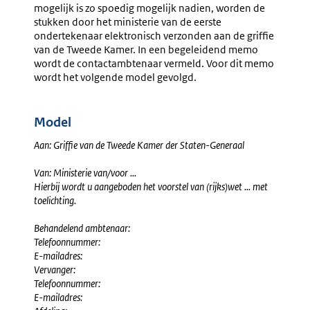
mogelijk is zo spoedig mogelijk nadien, worden de
Afdeling
KvdK
stukken door het ministerie van de eerste
Advisering
Bij
ondertekenaar elektronisch verzonden aan de griffie
Van
Indiene
van de Tweede Kamer. In een begeleidend memo
De
Wetsvoor
wordt de contactambtenaar vermeld. Voor dit memo
Raad
wordt het volgende model gevolgd.
Van
State
Model
Aan: Griffie van de Tweede Kamer der Staten-Generaal
Van: Ministerie van/voor ...
Hierbij wordt u aangeboden het voorstel van (rijks)wet ... met
toelichting.
Behandelend ambtenaar:
Telefoonnummer:
E-mailadres:
Vervanger:
Telefoonnummer:
E-mailadres: