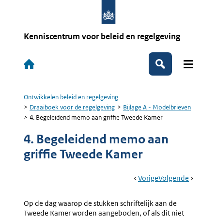
Overslaan
en
naar
de
Kenniscentrum voor beleid en regelgeving
inhoud
gaan
Hoofdnavigatie
Zoeken
Ontwikkelen beleid en regelgeving
Kruimelpad
Draaiboek voor de regelgeving
Bijlage A - Modelbrieven
4. Begeleidend memo aan griffie Tweede Kamer
4. Begeleidend memo aan
griffie Tweede Kamer
Book
Ga
Vorige
Pagina:
Ga
Volgende
Pagina:
Navigation
Naar
3.
Naar
5.
Begeleidend
Begelei
Op de dag waarop de stukken schriftelijk aan de
Memo
Memo
Tweede Kamer worden aangeboden, of als dit niet
Aan
Aan