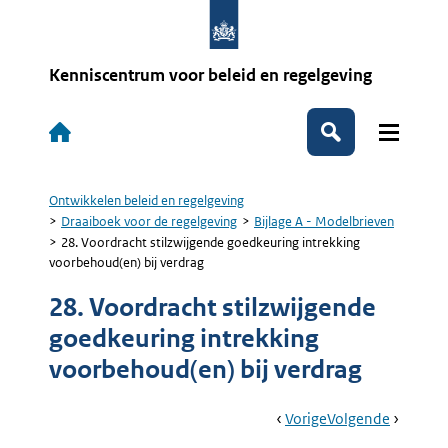
Overslaan
en
naar
de
Kenniscentrum voor beleid en regelgeving
inhoud
gaan
Hoofdnavigatie
Zoeken
Ontwikkelen beleid en regelgeving
Kruimelpad
Draaiboek voor de regelgeving
Bijlage A - Modelbrieven
28. Voordracht stilzwijgende goedkeuring intrekking
voorbehoud(en) bij verdrag
28. Voordracht stilzwijgende
goedkeuring intrekking
voorbehoud(en) bij verdrag
Book
Ga
Vorige
Pagina:
Ga
Volgende
Pagina:
Navigation
Naar
27.
Naar
29.