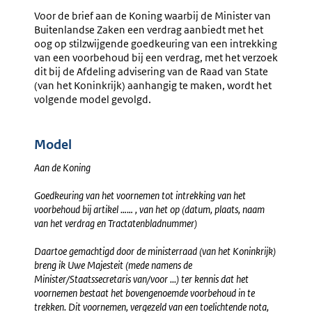
Voordracht
Voordra
Voor de brief aan de Koning waarbij de Minister van
(rijks)wetsvoorste
Stilzwij
Buitenlandse Zaken een verdrag aanbiedt met het
Goedkeuring
Goedkeu
oog op stilzwijgende goedkeuring van een intrekking
Verdrag
Opzeggi
van een voorbehoud bij een verdrag, met het verzoek
Verdrag
dit bij de Afdeling advisering van de Raad van State
(van het Koninkrijk) aanhangig te maken, wordt het
volgende model gevolgd.
Model
Aan de Koning
Goedkeuring van het voornemen tot intrekking van het
voorbehoud bij artikel …… , van het op (datum, plaats, naam
van het verdrag en Tractatenbladnummer)
Daartoe gemachtigd door de ministerraad (van het Koninkrijk)
breng ik Uwe Majesteit (mede namens de
Minister/Staatssecretaris van/voor ...) ter kennis dat het
voornemen bestaat het bovengenoemde voorbehoud in te
trekken. Dit voornemen, vergezeld van een toelichtende nota,