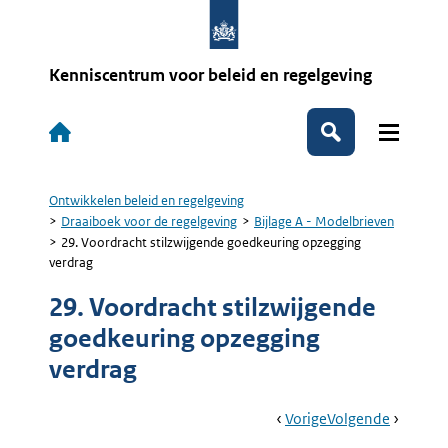
Overslaan
en
naar
de
Kenniscentrum voor beleid en regelgeving
inhoud
gaan
Hoofdnavigatie
Zoeken
Ontwikkelen beleid en regelgeving
Kruimelpad
Draaiboek voor de regelgeving
Bijlage A - Modelbrieven
29. Voordracht stilzwijgende goedkeuring opzegging
verdrag
29. Voordracht stilzwijgende
goedkeuring opzegging
verdrag
Book
Ga
Vorige
Pagina:
Ga
Volgende
Pagina:
Navigation
Naar
28.
Naar
30.