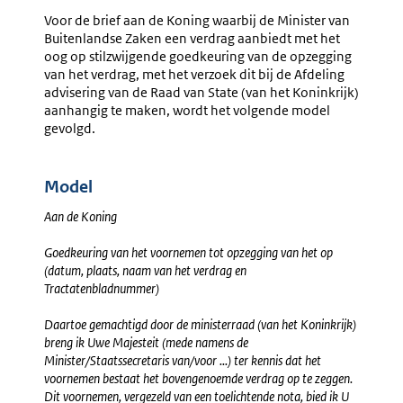
Voordracht
Voordra
Voor de brief aan de Koning waarbij de Minister van
Stilzwijgende
Stilzwij
Buitenlandse Zaken een verdrag aanbiedt met het
Goedkeuring
Goedkeu
oog op stilzwijgende goedkeuring van de opzegging
Intrekking
Verdrag
van het verdrag, met het verzoek dit bij de Afdeling
Voorbehoud(en)
advisering van de Raad van State (van het Koninkrijk)
Bij
aanhangig te maken, wordt het volgende model
Verdrag
gevolgd.
Model
Aan de Koning
Goedkeuring van het voornemen tot opzegging van het op
(datum, plaats, naam van het verdrag en
Tractatenbladnummer)
Daartoe gemachtigd door de ministerraad (van het Koninkrijk)
breng ik Uwe Majesteit (mede namens de
Minister/Staatssecretaris van/voor ...) ter kennis dat het
voornemen bestaat het bovengenoemde verdrag op te zeggen.
Dit voornemen, vergezeld van een toelichtende nota, bied ik U