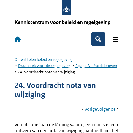
Overslaan
en
naar
de
Kenniscentrum voor beleid en regelgeving
inhoud
gaan
Hoofdnavigatie
Zoeken
Ontwikkelen beleid en regelgeving
Kruimelpad
Draaiboek voor de regelgeving
Bijlage A - Modelbrieven
24. Voordracht nota van wijziging
24. Voordracht nota van
wijziging
Book
Ga
Vorige
Pagina:
Ga
Volgende
Pagina:
Navigation
Naar
23.
Naar
25.
Voordracht
Voordra
Voor de brief aan de Koning waarbij een minister een
Klein
(rijks)w
ontwerp van een nota van wijziging aanbiedt met het
Kb
Goedkeu