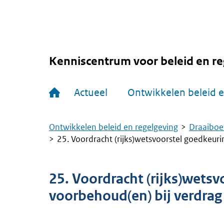
Overslaan
en
naar
de
inhoud
gaan
Kenniscentrum voor beleid en re
Hoofdnavigatie
Actueel
Ontwikkelen beleid e
Ontwikkelen beleid en regelgeving
Draaiboe
Kruimelpad
25. Voordracht (rijks)wetsvoorstel goedkeuri
25. Voordracht (rijks)wetsv
voorbehoud(en) bij verdrag