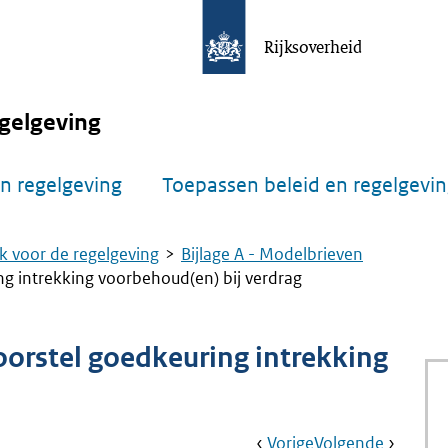
Rijksoverheid
gelgeving
n regelgeving
Toepassen beleid en regelgevi
k voor de regelgeving
Bijlage A - Modelbrieven
ng intrekking voorbehoud(en) bij verdrag
oorstel goedkeuring intrekking
Book
Ga
Vorige
Pagina:
Ga
Volgende
Pagina: