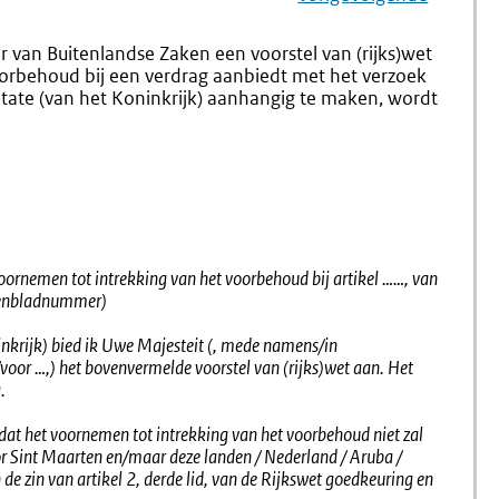
Navigation
Naar
24.
Naar
26.
Voordracht
Voordra
r van Buitenlandse Zaken een voorstel van (rijks)wet
Nota
(rijks)w
oorbehoud bij een verdrag aanbiedt met het verzoek
Van
Goedkeu
 State (van het Koninkrijk) aanhangig te maken, wordt
Wijziging
Opzeggi
Verdrag
oornemen tot intrekking van het voorbehoud bij artikel ……, van
atenbladnummer)
nkrijk) bied ik Uwe Majesteit (, mede namens/in
oor …,) het bovenvermelde voorstel van (rijks)wet aan. Het
.
 dat het voornemen tot intrekking van het voorbehoud niet zal
or Sint Maarten en/maar deze landen / Nederland / Aruba /
de zin van artikel 2, derde lid, van de Rijkswet goedkeuring en