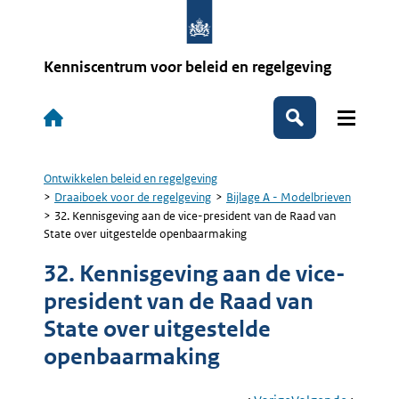
Overslaan
en
naar
de
Kenniscentrum voor beleid en regelgeving
inhoud
gaan
Hoofdnavigatie
Zoeken
Ontwikkelen beleid en regelgeving
Kruimelpad
Draaiboek voor de regelgeving
Bijlage A - Modelbrieven
32. Kennisgeving aan de vice-president van de Raad van
State over uitgestelde openbaarmaking
32. Kennisgeving aan de vice-
president van de Raad van
State over uitgestelde
openbaarmaking