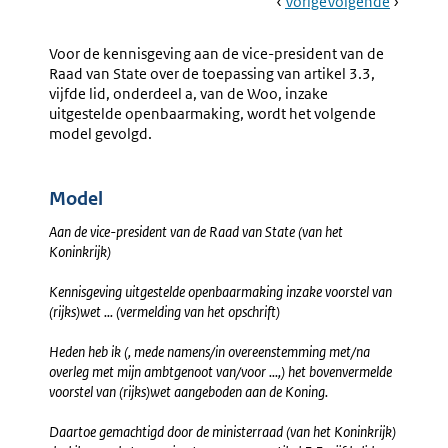
Book
Ga
Vorige
Pagina:
Ga
Volgende
Pagina:
Navigation
Naar
31.
Naar
Bijlage
Voordracht
B
Voor de kennisgeving aan de vice-president van de
Wetsvoorstel
-
Raad van State over de toepassing van artikel 3.3,
Overzich
vijfde lid, onderdeel a, van de Woo, inzake
En
uitgestelde openbaarmaking, wordt het volgende
Schema'
model gevolgd.
Model
Aan de vice-president van de Raad van State (van het
Koninkrijk)
Kennisgeving uitgestelde openbaarmaking inzake voorstel van
(rijks)wet ... (vermelding van het opschrift)
Heden heb ik (, mede namens/in overeenstemming met/na
overleg met mijn ambtgenoot van/voor ...,) het bovenvermelde
voorstel van (rijks)wet aangeboden aan de Koning.
Daartoe gemachtigd door de ministerraad (van het Koninkrijk)