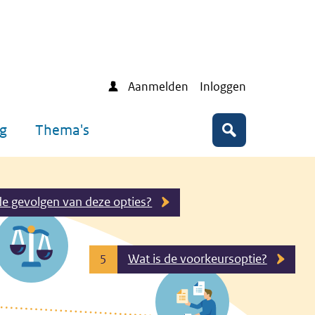
Aanmelden
Inloggen
ng
Thema's
Zoeken
de gevolgen van deze opties?
Wat is de voorkeursoptie?
5