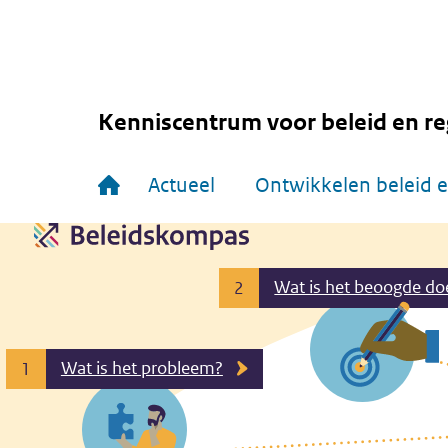
Overslaan
en
naar
de
inhoud
gaan
Kenniscentrum voor beleid en re
Hoofdnavigatie
Actueel
Ontwikkelen beleid e
Wat is het beoogde do
2
Wat is het probleem?
1