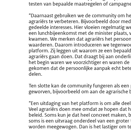
testen van bepaalde maatregelen of campagne
“Daarnaast gebruiken we de community om het
agrariërs te verbeteren. Bijvoorbeeld door med
gedeelde interesses. Hier vloeien regelmatig w
een lunchbijeenkomst met de minister plaats, w
kwamen. We merken dat agrariërs het persoon
waarderen. Daarom introduceren we tegenwoor
platform. Zij leggen uit waarom ze een bepaal
agrariërs gaan doen. Dat draagt bij aan onderl
het begin waren we voorzichtiger en waren de
gekomen dat de persoonlijke aanpak echt beter
delen.
Ten slotte kan de community fungeren als een
geworven, bijvoorbeeld om aan de agrarische b
“Een uitdaging van het platform is om alle d
Veel agrariërs doen mee omdat ze hopen dat h
beleid. Soms kun je dat heel concreet maken,
soms is een uitvraag onderdeel van een groter t
worden meegewogen. Dan is het lastiger om te 