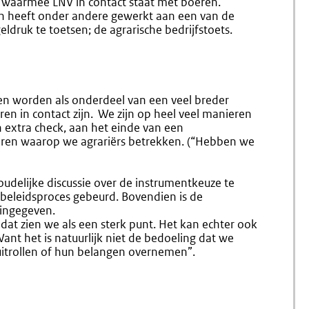
, waarmee LNV in contact staat met boeren.
Een
En
 en heeft onder andere gewerkt aan een van de
Nieuw
Uitvoeri
druk te toetsen; de agrarische bedrijfstoets.
Perspectief
Op
Vooruitgang
ien worden als onderdeel van een veel breder
n in contact zijn. We zijn op heel veel manieren
n extra check, aan het einde van een
eren waarop we agrariërs betrekken. (“Hebben we
udelijke discussie over de instrumentkeuze te
t beleidsproces gebeurd. Bovendien is de
 ingegeven.
at zien we als een sterk punt. Het kan echter ook
Want het is natuurlijk niet de bedoeling dat we
itrollen of hun belangen overnemen”.