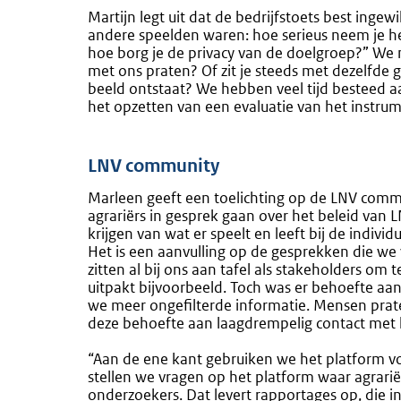
Martijn legt uit dat de bedrijfstoets best ing
andere speelden waren: hoe serieus neem je he
hoe borg je de privacy van de doelgroep?” We 
met ons praten? Of zit je steeds met dezelfde
beeld ontstaat? We hebben veel tijd besteed a
het opzetten van een evaluatie van het instrum
LNV community
Marleen geeft een toelichting op de LNV comm
agrariërs in gesprek gaan over het beleid van 
krijgen van wat er speelt en leeft bij de individ
Het is een aanvulling op de gesprekken die we
zitten al bij ons aan tafel als stakeholders om
uitpakt bijvoorbeeld. Toch was er behoefte aa
we meer ongefilterde informatie. Mensen prate
deze behoefte aan laagdrempelig contact met h
“Aan de ene kant gebruiken we het platform vo
stellen we vragen op het platform waar agrari
onderzoekers. Dat levert rapportages op, die in