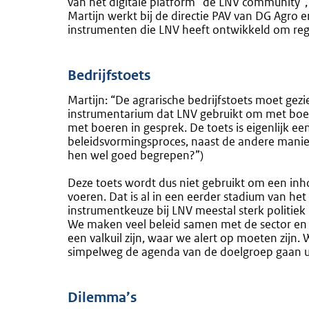
van het digitale platform “de LNV community”
Martijn werkt bij de directie PAV van DG Agro
instrumenten die LNV heeft ontwikkeld om regel
Bedrijfstoets
Martijn: “De agrarische bedrijfstoets moet gez
instrumentarium dat LNV gebruikt om met boere
met boeren in gesprek. De toets is eigenlijk ee
beleidsvormingsproces, naast de andere mani
hen wel goed begrepen?”)
Deze toets wordt dus niet gebruikt om een inho
voeren. Dat is al in een eerder stadium van he
instrumentkeuze bij LNV meestal sterk politiek
We maken veel beleid samen met de sector en d
een valkuil zijn, waar we alert op moeten zijn. 
simpelweg de agenda van de doelgroep gaan u
Dilemma’s