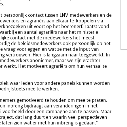
s.
 persoonlijk contact tussen LNV-medewerkers en de
ewerkers en agrariërs aan elkaar te koppelen via
erkbezoeken uit voort op het boerenerf. Laatst vond
aarbij een aantal agrariërs naar het ministerie
lijke contact met de medewerkers het meest
dig de beleidsmedewerkers ook persoonlijk op het
de vraag voorleggen en wat ze met de input van
ing vertrouwen. Hier is langzaam naar toegewerkt. In
 medewerkers anoniemer, maar we zijn erachter
 werkt. Het motiveert agrariërs om hun verhaal te
 plek waar leden voor andere panels kunnen worden
edrijfstoets mee te werken.
eelnemers gemotiveerd te houden om mee te praten.
un inbreng bijdraagt aan veranderingen in het
 bijvoorbeeld door een campagne aan te passen. Maar
raject, dat lang duurt en waarin veel perspectieven
laten zien wat er met hun inbreng is gedaan.”