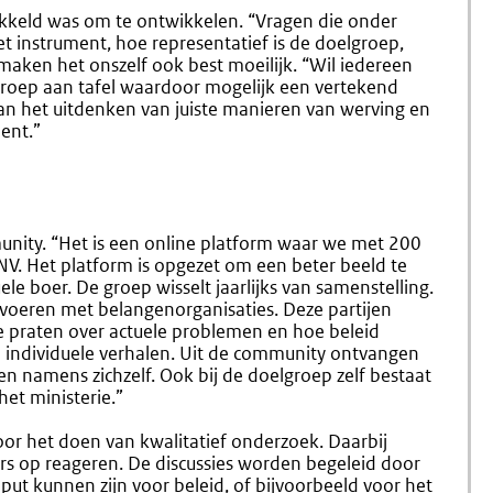
ewikkeld was om te ontwikkelen. “Vragen die onder
t instrument, hoe representatief is de doelgroep,
maken het onszelf ook best moeilijk. “Wil iedereen
 groep aan tafel waardoor mogelijk een vertekend
an het uitdenken van juiste manieren van werving en
ent.”
unity. “Het is een online platform waar we met 200
LNV. Het platform is opgezet om een beter beeld te
uele boer. De groep wisselt jaarlijks van samenstelling.
 voeren met belangenorganisaties. Deze partijen
 te praten over actuele problemen en hoe beleid
n individuele verhalen. Uit de community ontvangen
n namens zichzelf. Ook bij de doelgroep zelf bestaat
et ministerie.”
or het doen van kwalitatief onderzoek. Daarbij
ërs op reageren. De discussies worden begeleid door
put kunnen zijn voor beleid, of bijvoorbeeld voor het