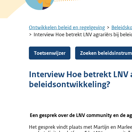
Ontwikkelen beleid en regelgeving
Beleidsk
Kruimelpad
Interview Hoe betrekt LNV agrariërs bij bele
Toetsenwijzer
Zoeken beleidsinstru
Interview Hoe betrekt LNV a
beleidsontwikkeling?
Een gesprek over de LNV community en de agr
Het gesprek vindt plaats met Martijn en Marle