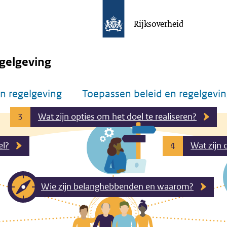
Rijksoverheid
gelgeving
n regelgeving
Toepassen beleid en regelgevi
Wat zijn opties om het doel te realiseren?
3
el?
Wat zijn 
4
Wie zijn belanghebbenden en waarom?