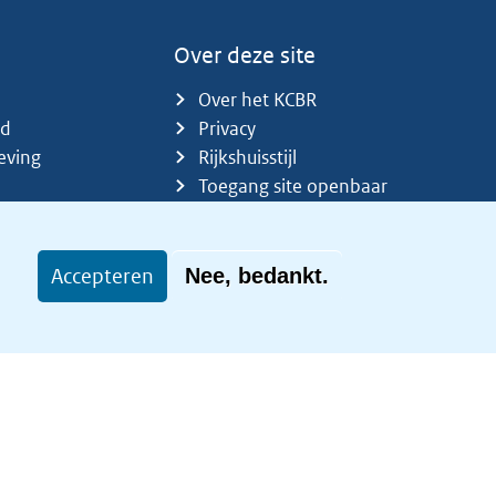
Over deze site
Over het KCBR
id
Privacy
eving
Rijkshuisstijl
Toegang site openbaar
Toegankelijkheid
Accepteren
Nee, bedankt.