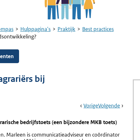
ompas
Hulppagina's
Praktijk
Best practices
idsontwikkeling?
menten
grariërs bij
Book
Ga
Vorige
Pagina:
Ga
Volgende
Pagina:
Navigation
Naar
Interview
Naar
Het
Brede
IAK:
arische bedrijfstoets (een bijzondere MKB toets)
Welvaart
Schakel
&
Tussen
en. Marleen is communicatieadviseur en coördinator
SDG’s:
Beleid