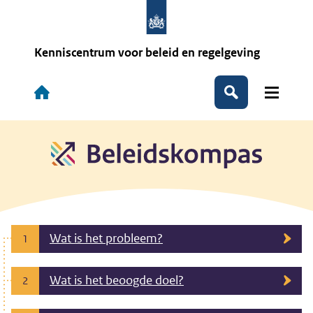
Overslaan
en
naar
de
Kenniscentrum voor beleid en regelgeving
inhoud
gaan
Hoofdnavigatie
Zoeken
Wat is het probleem?
1
Wat is het beoogde doel?
2