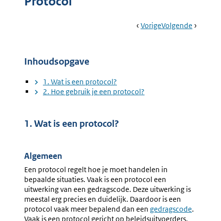
Protocol
Book
Ga
Vorige
Pagina:
Ga
Volgende
Pagina:
Navigation
Naar
Convenant
Naar
Right
To
Challen
Inhoudsopgave
1. Wat is een protocol?
2. Hoe gebruik je een protocol?
1. Wat is een protocol?
Algemeen
Een protocol regelt hoe je moet handelen in
bepaalde situaties. Vaak is een protocol een
uitwerking van een gedragscode. Deze uitwerking is
meestal erg precies en duidelijk. Daardoor is een
protocol vaak meer bepalend dan een
gedragscode
.
Vaak is een protocol gericht op beleidsuitvoerders.