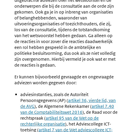
uitgebrachte adviezen over het wetsvoorstel en de
onderwerpen die bij de consultatie aan de orde zijn
gekomen. Ook ga je in op inbreng van organisaties
of belanghebbenden, waaronder van
uitvoeringsorganisaties of toezichthouders, die zij,
los van de consultatie, tijdens de totstandkoming
van het wetsvoorstel hebben gedaan. Ga alleen op
de reacties in voor zover die reacties daadwerkelijk
een rol hebben gespeeld in de ambtelijke en
politieke besluitvorming, dus ook als ze niet volledig
zijn overgenomen. Hierbij vermeld je ook wat er met
de reacties is gedaan.
Er kunnen bijvoorbeeld gevraagde en ongevraagde
adviezen worden gegeven door:
adviesinstanties, zoals de Autoriteit
Persoonsgegevens (AP) (
Externe
artikel 36, vierde lid, van
de AVG
), de Algemene Rekenkamer (
link:
Externe
artikel 7.40
van de Comptabiliteitswet 2016
), de Raad voor de
link:
rechtspraak (
Externe
artikel 95 van de Wet op de
rechterlijke organisatie
link:
), het Adviescollege ICT-
toetsing (
Externe
artikel 7 van de Wet adviescollege ICT-