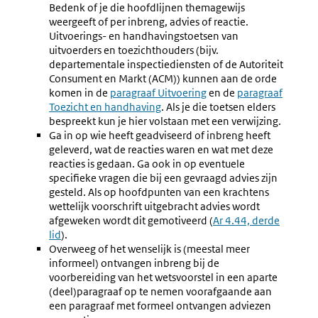
Bedenk of je die hoofdlijnen themagewijs
weergeeft of per inbreng, advies of reactie.
Uitvoerings- en handhavingstoetsen van
uitvoerders en toezichthouders (bijv.
departementale inspectiediensten of de Autoriteit
Consument en Markt (ACM)) kunnen aan de orde
komen in de
paragraaf Uitvoering
en de
paragraaf
Toezicht en handhaving
. Als je die toetsen elders
bespreekt kun je hier volstaan met een verwijzing.
Ga in op wie heeft geadviseerd of inbreng heeft
geleverd, wat de reacties waren en wat met deze
reacties is gedaan. Ga ook in op eventuele
specifieke vragen die bij een gevraagd advies zijn
gesteld. Als op hoofdpunten van een krachtens
wettelijk voorschrift uitgebracht advies wordt
afgeweken wordt dit gemotiveerd (
Ar 4.44, derde
lid
).
Overweeg of het wenselijk is (meestal meer
informeel) ontvangen inbreng bij de
voorbereiding van het wetsvoorstel in een aparte
(deel)paragraaf op te nemen voorafgaande aan
een paragraaf met formeel ontvangen adviezen