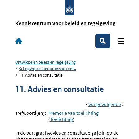
Overslaan
en
naar
de
Kenniscentrum voor beleid en regelgeving
inhoud
gaan
Hoofdnavigatie
Zoeken
Ontwikkelen beleid en regelgeving
Kruimelpad
Schrijfwijzer memorie van toel...
11. Advies en consultatie
11. Advies en consultatie
Book
Ga
Vorige
Pagina:
Ga
Volgende
Pagina:
Navigation
Naar
10.
Naar
12.
Trefwoord(en):
Memorie van toelichting
Evaluatie
Overgan
(
Toelichting
)
En
Inwerkin
In de paragraaf Advies en consultatie ga je in op de