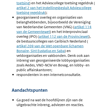
toetsing
) en het Adviescollege toetsing regeldruk (
link:
Extern
artikel 2 van het Instellingsbesluit Adviescollege
link:
toetsing regeldruk
);
georganiseerd overleg en organisaties van
belanghebbenden, bijvoorbeeld de Vereniging
van Nederlandse Gemeenten (VNG) (
Externe
artikel 114
van de Gemeentewet
) en het Interprovinciaal
link:
overleg (IPO) (
Externe
artikel 112 van de Provinciewet
),
de bestuurscolleges van Caribisch Nederland (
link:
Externe
artikel 209 van de Wet openbare lichamen
link:
Bonaire, Sint Eustatius en Saba
) en
veldorganisaties en vakbonden. Denk ook aan
inbreng van georganiseerde lobbyorganisaties
zoals Aedes, VNO-NCW en Bovag, en lobby- en
public affairskantoren;
respondenten in een internetconsultatie.
Aandachtspunten
Ga goed na wat de hoofdlijnen zijn van de
uitgebrachte inbreng, adviezen en reacties.