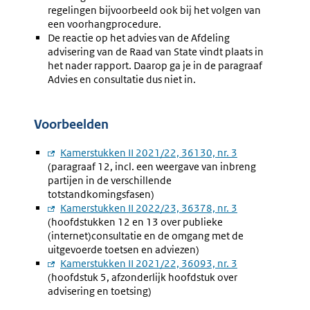
regelingen bijvoorbeeld ook bij het volgen van
een voorhangprocedure.
De reactie op het advies van de Afdeling
advisering van de Raad van State vindt plaats in
het nader rapport. Daarop ga je in de paragraaf
Advies en consultatie dus niet in.
Voorbeelden
Externe
Kamerstukken II 2021/22, 36130, nr. 3
(paragraaf 12, incl. een weergave van inbreng
link:
partijen in de verschillende
totstandkomingsfasen)
Externe
Kamerstukken II 2022/23, 36378, nr. 3
(hoofdstukken 12 en 13 over publieke
link:
(internet)consultatie en de omgang met de
uitgevoerde toetsen en adviezen)
Externe
Kamerstukken II 2021/22, 36093, nr. 3
(hoofdstuk 5, afzonderlijk hoofdstuk over
link:
advisering en toetsing)