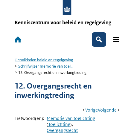
Overslaan
en
naar
de
Kenniscentrum voor beleid en regelgeving
inhoud
gaan
Hoofdnavigatie
Zoeken
Ontwikkelen beleid en regelgeving
Kruimelpad
Schrijfwijzer memorie van toel...
12. Overgangsrecht en inwerkingtreding
12. Overgangsrecht en
inwerkingtreding
Book
Ga
Vorige
Pagina:
Ga
Volgende
Pagina:
Navigation
Naar
11.
Naar
Artikels
Trefwoord(en):
Memorie van toelichting
Advies
Toelicht
(
Toelichting
)
En
Overgangsrecht
Consultatie