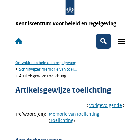
Overslaan
en
naar
de
Kenniscentrum voor beleid en regelgeving
inhoud
gaan
Hoofdnavigatie
Zoeken
Ontwikkelen beleid en regelgeving
Kruimelpad
Schrijfwijzer memorie van toel...
Artikelsgewijze toelichting
Artikelsgewijze toelichting
Book
Ga
Vorige
Pagina:
Ga
Volgende
Pagina:
Navigation
Naar
12.
Naar
Bijlagen
Trefwoord(en):
Memorie van toelichting
Overgangsrecht
Bij
(
Toelichting
)
En
De
Inwerkingtreding
Toelicht