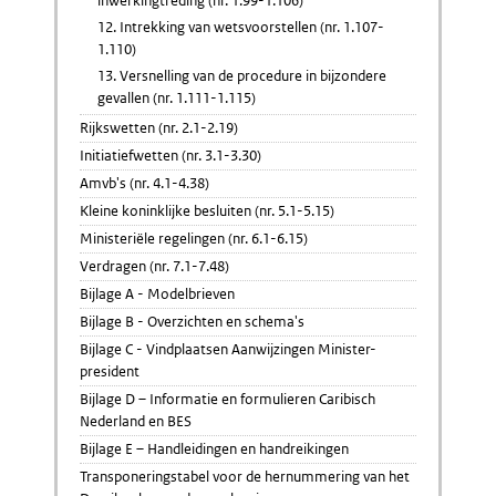
inwerkingtreding (nr. 1.99-1.106)
12. Intrekking van wetsvoorstellen (nr. 1.107-
1.110)
13. Versnelling van de procedure in bijzondere
gevallen (nr. 1.111-1.115)
Rijkswetten (nr. 2.1-2.19)
Initiatiefwetten (nr. 3.1-3.30)
Amvb's (nr. 4.1-4.38)
Kleine koninklijke besluiten (nr. 5.1-5.15)
Ministeriële regelingen (nr. 6.1-6.15)
Verdragen (nr. 7.1-7.48)
Bijlage A - Modelbrieven
Bijlage B - Overzichten en schema's
Bijlage C - Vindplaatsen Aanwijzingen Minister-
president
Bijlage D – Informatie en formulieren Caribisch
Nederland en BES
Bijlage E – Handleidingen en handreikingen
Transponeringstabel voor de hernummering van het