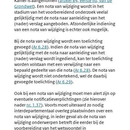
Kamer is aangenomen (
Externe
artikel 84, eerste lid, van de
En
De
Grondwet
). Een nota van wijziging wordt in het
link:
Nota
Raad
stadium van het voorbereidend onderzoek veelal
Naar
Van
gelijktijdig met de nota naar aanleiding van het
Aanleiding
State
(nader) verslag aangeboden. Afzonderlijke indiening
Van
Over
van een nota van wijziging is echter ook mogelijk.
Het
Een
Nader
Nota
Bij de nota van wijziging wordt een toelichting
Verslag
Van
gevoegd (
Ar 6.28
). Indien de nota van wijziging
Wijzigin
gelijktijdig met de nota naar aanleiding van het
(nader) verslag wordt ingediend, kan ter toelichting
worden volstaan met een verwijzing naar een
bepaald gedeelte van die nota (
Ar 6.28
). De nota van
wijziging wordt niet ondertekend, wel de daarbij
gevoegde toelichting (
Ar 6.29
).
Ook bij een nota van wijziging moet men alert zijn op
eventuele notificatieverplichtingen (zie hierover
nader
nr. 1.37
). Voorts moet uiteraard zo nodig
interdepartementaal overleg plaatsvinden over een
nota van wijziging, in ieder geval als de nota van
wijziging onderwerpen betreft die eerder bij de
voorbereiding van het wetsvoorstel in