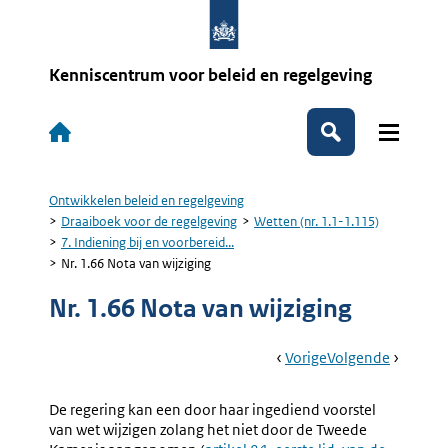
Overslaan
en
naar
de
Kenniscentrum voor beleid en regelgeving
inhoud
gaan
Hoofdnavigatie
Zoeken
Ontwikkelen beleid en regelgeving
Kruimelpad
Draaiboek voor de regelgeving
Wetten (nr. 1.1-1.115)
7. Indiening bij en voorbereid...
Nr. 1.66 Nota van wijziging
Nr. 1.66 Nota van wijziging
Book
Ga
Vorige
Pagina:
Ga
Volgende
Pagina:
Navigation
Naar
Nr.
Naar
Nr.
1.65
1.67
De regering kan een door haar ingediend voorstel
Nader
Adviseri
van wet wijzigen zolang het niet door de Tweede
Verslag
Door