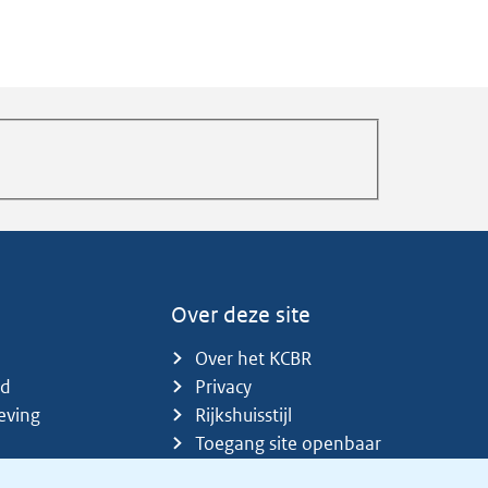
Over deze site
Over het KCBR
id
Privacy
eving
Rijkshuisstijl
Toegang site openbaar
Toegankelijkheid