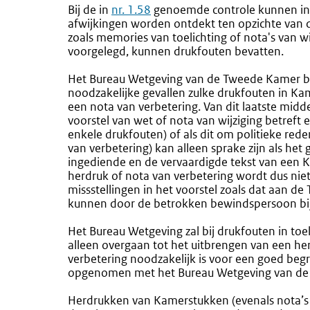
Bij de in
nr. 1.58
genoemde controle kunnen in 
afwijkingen worden ontdekt ten opzichte van 
zoals memories van toelichting of nota's van wij
voorgelegd, kunnen drukfouten bevatten.
Het Bureau Wetgeving van de Tweede Kamer bes
noodzakelijke gevallen zulke drukfouten in Ka
een nota van verbetering. Van dit laatste midd
voorstel van wet of nota van wijziging betreft 
enkele drukfouten) of als dit om politieke red
van verbetering) kan alleen sprake zijn als het
ingediende en de vervaardigde tekst van een Ka
herdruk of nota van verbetering wordt dus niet
missstellingen in het voorstel zoals dat aan d
kunnen door de betrokken bewindspersoon bij
Het Bureau Wetgeving zal bij drukfouten in toe
alleen overgaan tot het uitbrengen van een her
verbetering noodzakelijk is voor een goed beg
opgenomen met het Bureau Wetgeving van de
Herdrukken van Kamerstukken (evenals nota’s 