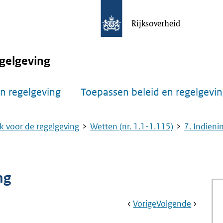
Rijksoverheid
gelgeving
n regelgeving
Toepassen beleid en regelgevi
k voor de regelgeving
Wetten (nr. 1.1-1.115)
7. Indienin
ng
Book
Ga
Vorige
Pagina:
Ga
Volgende
Pagina:
Navigation
Naar
Nr.
Naar
Nr.