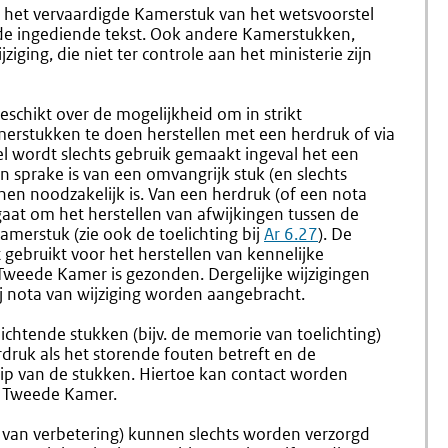
1.60
1.62
het vervaardigde Kamerstuk van het wetsvoorstel
Uitbrengen
Verloop
de ingediende tekst. Ook andere Kamerstukken,
Van
Van
ziging, die niet ter controle aan het ministerie zijn
Een
Het
Persbericht
Voorber
Onderz
chikt over de mogelijkheid om in strikt
merstukken te doen herstellen met een herdruk of via
el wordt slechts gebruik gemaakt ingeval het een
en sprake is van een omvangrijk stuk (en slechts
enen noodzakelijk is. Van een herdruk (of een nota
 gaat om het herstellen van afwijkingen tussen de
merstuk (zie ook de toelichting bij
Ar 6.27
). De
 gebruikt voor het herstellen van kennelijke
e Tweede Kamer is gezonden. Dergelijke wijzigingen
 nota van wijziging worden aangebracht.
lichtende stukken (bijv. de memorie van toelichting)
druk als het storende fouten betreft en de
rip van de stukken. Hiertoe kan contact worden
 Tweede Kamer.
van verbetering) kunnen slechts worden verzorgd