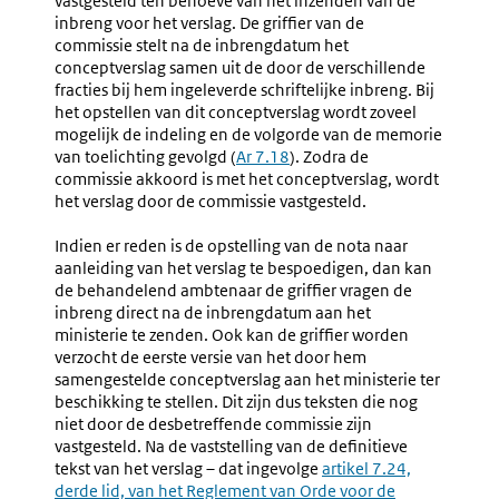
vastgesteld ten behoeve van het inzenden van de
Voorbereidend
Van
inbreng voor het verslag. De griffier van de
Onderzoek
Het
commissie stelt na de inbrengdatum het
Verslag
conceptverslag samen uit de door de verschillende
fracties bij hem ingeleverde schriftelijke inbreng. Bij
het opstellen van dit conceptverslag wordt zoveel
mogelijk de indeling en de volgorde van de memorie
van toelichting gevolgd (
Ar 7.18
). Zodra de
commissie akkoord is met het conceptverslag, wordt
het verslag door de commissie vastgesteld.
Indien er reden is de opstelling van de nota naar
aanleiding van het verslag te bespoedigen, dan kan
de behandelend ambtenaar de griffier vragen de
inbreng direct na de inbrengdatum aan het
ministerie te zenden. Ook kan de griffier worden
verzocht de eerste versie van het door hem
samengestelde conceptverslag aan het ministerie ter
beschikking te stellen. Dit zijn dus teksten die nog
niet door de desbetreffende commissie zijn
vastgesteld. Na de vaststelling van de definitieve
tekst van het verslag – dat ingevolge
Externe
artikel 7.24,
derde lid, van het Reglement van Orde voor de
link: