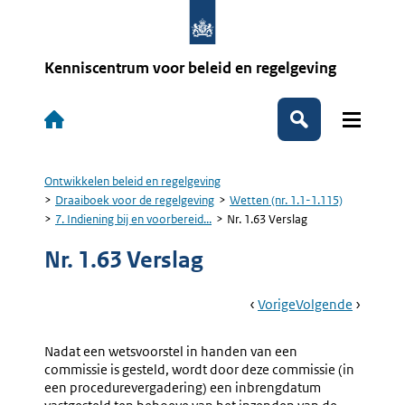
Overslaan
en
naar
de
Kenniscentrum voor beleid en regelgeving
inhoud
gaan
Hoofdnavigatie
Zoeken
Ontwikkelen beleid en regelgeving
Kruimelpad
Draaiboek voor de regelgeving
Wetten (nr. 1.1-1.115)
7. Indiening bij en voorbereid...
Nr. 1.63 Verslag
Nr. 1.63 Verslag
Book
Ga
Vorige
Pagina:
Ga
Volgende
Pagina:
Navigation
Naar
Nr.
Naar
Nr.
1.62
1.64
Nadat een wetsvoorstel in handen van een
Verloop
Nota
commissie is gesteld, wordt door deze commissie (in
Van
Naar
een procedurevergadering) een inbrengdatum
Het
Aanleidi