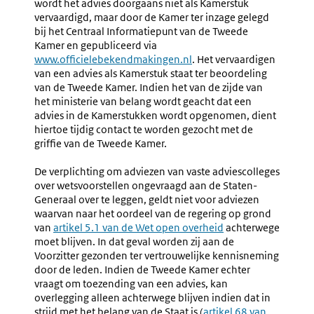
wordt het advies doorgaans niet als Kamerstuk
vervaardigd, maar door de Kamer ter inzage gelegd
bij het Centraal Informatiepunt van de Tweede
Kamer en gepubliceerd via
Externe
www.officielebekendmakingen.nl
link:
. Het vervaardigen
van een advies als Kamerstuk staat ter beoordeling
van de Tweede Kamer. Indien het van de zijde van
het ministerie van belang wordt geacht dat een
advies in de Kamerstukken wordt opgenomen, dient
hiertoe tijdig contact te worden gezocht met de
griffie van de Tweede Kamer.
De verplichting om adviezen van vaste adviescolleges
over wetsvoorstellen ongevraagd aan de Staten-
Generaal over te leggen, geldt niet voor adviezen
waarvan naar het oordeel van de regering op grond
van
Externe
artikel 5.1 van de Wet open overheid
achterwege
moet blijven. In dat geval worden zij aan de
link:
Voorzitter gezonden ter vertrouwelijke kennisneming
door de leden. Indien de Tweede Kamer echter
vraagt om toezending van een advies, kan
overlegging alleen achterwege blijven indien dat in
strijd met het belang van de Staat is (
Externe
artikel 68 van