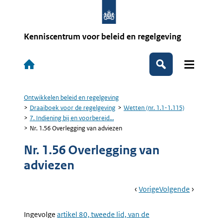
Overslaan
en
naar
de
Kenniscentrum voor beleid en regelgeving
inhoud
gaan
Hoofdnavigatie
Zoeken
Ontwikkelen beleid en regelgeving
Kruimelpad
Draaiboek voor de regelgeving
Wetten (nr. 1.1-1.115)
7. Indiening bij en voorbereid...
Nr. 1.56 Overlegging van adviezen
Nr. 1.56 Overlegging van
adviezen
Book
Ga
Vorige
Pagina:
Ga
Volgende
Pagina:
Navigation
Naar
Nr.
Naar
Nr.
1.55
1.57
Ingevolge
Externe
artikel 80, tweede lid, van de