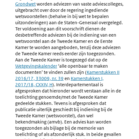
Afschriften
Vervaard
Grondwet
worden adviezen van vaste adviescolleges,
link:
Aan
Van
uitgebracht over door de regering ingediende
De
Kamerst
wetsvoorstellen (behalve in bij wet te bepalen
Eerste
uitzonderingen) aan de Staten-Generaal overgelegd.
Kamer
Ter voldoening aan dit voorschrift dienen de
desbetreffende adviezen bij de indiening van een
wetsvoorstel aan de Tweede Kamer en de Eerste
Kamer te worden aangeboden, tenzij deze adviezen
de Tweede Kamer reeds eerder zijn toegezonden.
Aan de Tweede Kamer is toegezegd dat op de
Externe
Wetgevingskalender
‘alle openbaar te maken
link:
documenten’ te vinden zullen zijn (
Externe
Kamerstukken II
2016/17, 33009, nr. 39
en
Externe
Kamerstukken I,
link:
2017/18, CXXIV, H
). Interdepartementaal is
link:
afgesproken dat hieronder wordt verstaan alle in de
toelichting genoemde/met de Tweede Kamer
gedeelde stukken. Tevens is afgesproken dat
publicatie uiterlijk geschiedt bij indiening bij de
Tweede Kamer (wetsvoorstel), dan wel
bekendmaking (amvb). Een advies kan worden
toegezonden als bijlage bij de memorie van
toelichting of als afzonderlijk stuk. In beide gevallen