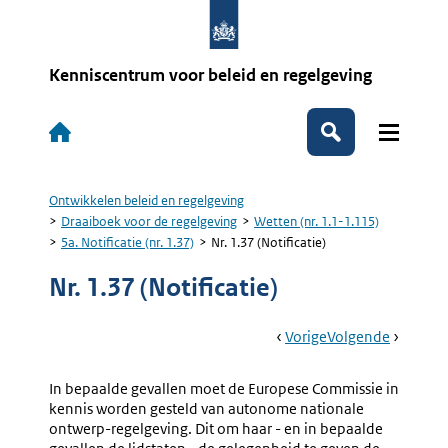
Overslaan
en
naar
de
Kenniscentrum voor beleid en regelgeving
inhoud
gaan
Hoofdnavigatie
Zoeken
Ontwikkelen beleid en regelgeving
Kruimelpad
Draaiboek voor de regelgeving
Wetten (nr. 1.1-1.115)
5a. Notificatie (nr. 1.37)
Nr. 1.37 (Notificatie)
Nr. 1.37 (Notificatie)
Book
Ga
Vorige
Pagina:
Ga
Volgende
Pagina:
Navigation
Naar
5a.
Naar
6.
Notificatie
Adviseri
In bepaalde gevallen moet de Europese Commissie in
(nr.
Door
kennis worden gesteld van autonome nationale
1.37)
De
ontwerp-regelgeving. Dit om haar - en in bepaalde
Afdeling