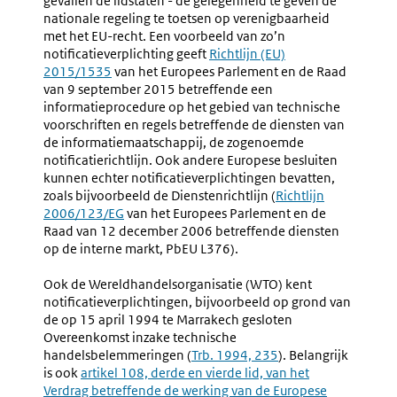
gevallen de lidstaten - de gelegenheid te geven de
Adviseri
nationale regeling te toetsen op verenigbaarheid
Van
met het EU-recht. Een voorbeeld van zo’n
De
notificatieverplichting geeft
Externe
Richtlijn (EU)
Raad
2015/1535
van het Europees Parlement en de Raad
link:
Van
van 9 september 2015 betreffende een
State
informatieprocedure op het gebied van technische
(nr.
voorschriften en regels betreffende de diensten van
1.38-
de informatiemaatschappij, de zogenoemde
1.52)
notificatierichtlijn. Ook andere Europese besluiten
kunnen echter notificatieverplichtingen bevatten,
zoals bijvoorbeeld de Dienstenrichtlijn (
Externe
Richtlijn
2006/123/EG
van het Europees Parlement en de
link:
Raad van 12 december 2006 betreffende diensten
op de interne markt, PbEU L376).
Ook de Wereldhandelsorganisatie (WTO) kent
notificatieverplichtingen, bijvoorbeeld op grond van
de op 15 april 1994 te Marrakech gesloten
Overeenkomst inzake technische
handelsbelemmeringen (
Externe
Trb. 1994, 235
). Belangrijk
is ook
Externe
artikel 108, derde en vierde lid, van het
link:
Verdrag betreffende de werking van de Europese
link: