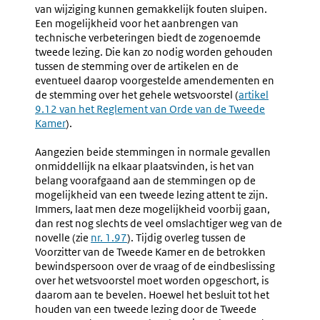
Stemmingslijsten
Vernumm
van wijziging kunnen gemakkelijk fouten sluipen.
Een mogelijkheid voor het aanbrengen van
technische verbeteringen biedt de zogenoemde
tweede lezing. Die kan zo nodig worden gehouden
tussen de stemming over de artikelen en de
eventueel daarop voorgestelde amendementen en
de stemming over het gehele wetsvoorstel (
Externe
artikel
9.12 van het Reglement van Orde van de Tweede
link:
Kamer
).
Aangezien beide stemmingen in normale gevallen
onmiddellijk na elkaar plaatsvinden, is het van
belang voorafgaand aan de stemmingen op de
mogelijkheid van een tweede lezing attent te zijn.
Immers, laat men deze mogelijkheid voorbij gaan,
dan rest nog slechts de veel omslachtiger weg van de
novelle (zie
nr. 1.97
). Tijdig overleg tussen de
Voorzitter van de Tweede Kamer en de betrokken
bewindspersoon over de vraag of de eindbeslissing
over het wetsvoorstel moet worden opgeschort, is
daarom aan te bevelen. Hoewel het besluit tot het
houden van een tweede lezing door de Tweede