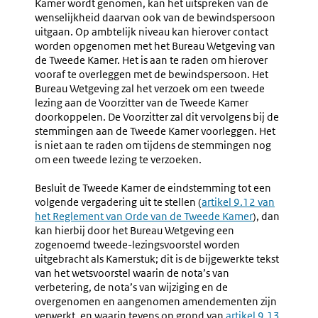
Kamer wordt genomen, kan het uitspreken van de
wenselijkheid daarvan ook van de bewindspersoon
uitgaan. Op ambtelijk niveau kan hierover contact
worden opgenomen met het Bureau Wetgeving van
de Tweede Kamer. Het is aan te raden om hierover
vooraf te overleggen met de bewindspersoon. Het
Bureau Wetgeving zal het verzoek om een tweede
lezing aan de Voorzitter van de Tweede Kamer
doorkoppelen. De Voorzitter zal dit vervolgens bij de
stemmingen aan de Tweede Kamer voorleggen. Het
is niet aan te raden om tijdens de stemmingen nog
om een tweede lezing te verzoeken.
Besluit de Tweede Kamer de eindstemming tot een
volgende vergadering uit te stellen (
Externe
artikel 9.12 van
het Reglement van Orde van de Tweede Kamer
link:
), dan
kan hierbij door het Bureau Wetgeving een
zogenoemd tweede-lezingsvoorstel worden
uitgebracht als Kamerstuk; dit is de bijgewerkte tekst
van het wetsvoorstel waarin de nota’s van
verbetering, de nota’s van wijziging en de
overgenomen en aangenomen amendementen zijn
verwerkt, en waarin tevens op grond van
Externe
artikel 9.13