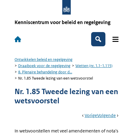
Overslaan
en
naar
de
Kenniscentrum voor beleid en regelgeving
inhoud
gaan
Hoofdnavigatie
Zoeken
Ontwikkelen beleid en regelgeving
Kruimelpad
Draaiboek voor de regelgeving
Wetten (nr. 1.1-1.115)
8. Plenaire behandeling door d...
Nr. 1.85 Tweede lezing van een wetsvoorstel
Nr. 1.85 Tweede lezing van een
wetsvoorstel
Book
Ga
Vorige
Pagina:
Ga
Volgende
Pagina:
Navigation
Naar
Nr.
Naar
Nr.
1.84
1.86
In wetsvoorstellen met veel amendementen of nota's