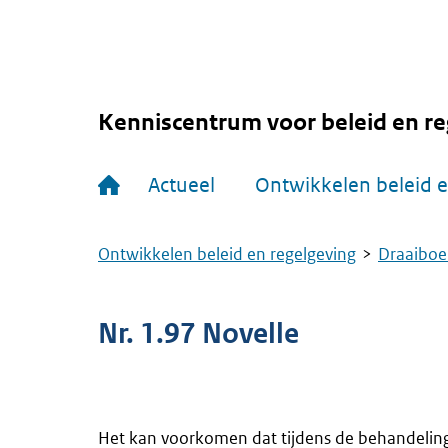
Overslaan
en
naar
de
inhoud
gaan
Kenniscentrum voor beleid en re
Hoofdnavigatie
Actueel
Ontwikkelen beleid e
Ontwikkelen beleid en regelgeving
Draaiboe
Kruimelpad
Nr. 1.97 Novelle
Het kan voorkomen dat tijdens de behandeling 