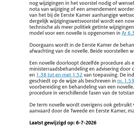
nog wijzigingen in het voorstel nodig of wensel
nota van wijziging of een amendement worden v
van het bij de Eerste Kamer aanhangige wetsvo
dergelijk wijzigingswetsvoorstel wordt een n
technische als meer politiek getinte wijziging
model voor een novelle is opgenomen in
Ar 6.
Doorgaans wordt in de Eerste Kamer de behan
afwachting van de novelle. Beide voorstellen 
Een novelle doorloopt dezelfde procedure als 
ministerraadsbehandeling en advisering door d
en
1.38 tot en met 1.52
van toepassing. De in
geschiedt op de wijze als beschreven in
nr. 1.5
voorbereiding en behandeling van een novelle.
procedure in verschillende fasen van de totst
De term novelle wordt overigens ook gebruikt v
aanvaard door de Tweede en Eerste Kamer, maa
Laatst gewijzigd op: 6-7-2026