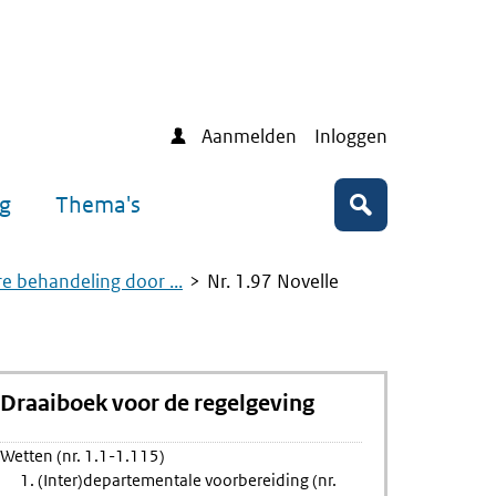
Aanmelden
Inloggen
ng
Thema's
Zoeken
re behandeling door ...
Nr. 1.97 Novelle
Draaiboek voor de regelgeving
Wetten (nr. 1.1-1.115)
1. (Inter)departementale voorbereiding (nr.
ng