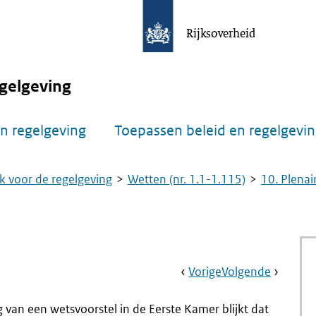
Rijksoverheid
gelgeving
n regelgeving
Toepassen beleid en regelgevi
k voor de regelgeving
Wetten (nr. 1.1-1.115)
10. Plenai
Book
Ga
Vorige
Pagina:
Ga
Volgende
Pagina:
Navigation
Naar
Nr.
Naar
Nr.
1.96
1.98
van een wetsvoorstel in de Eerste Kamer blijkt dat
Beschikbaarheid
Stemmi