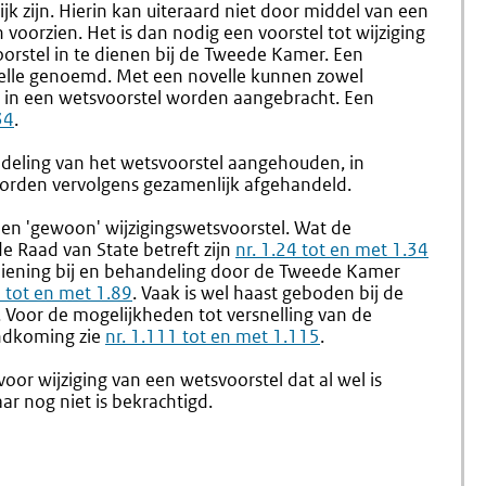
ijk zijn. Hierin kan uiteraard niet door middel van een
Speeches
oorzien. Het is dan nodig een voorstel tot wijziging
Kamerleden
orstel in te dienen bij de Tweede Kamer. Een
En
ovelle genoemd. Met een novelle kunnen zowel
Stenogrammen
en in een wetsvoorstel worden aangebracht. Een
34
.
deling van het wetsvoorstel aangehouden, in
worden vervolgens gezamenlijk afgehandeld.
een 'gewoon' wijzigingswetsvoorstel. Wat de
e Raad van State betreft zijn
nr. 1.24 tot en met 1.34
diening bij en behandeling door de Tweede Kamer
3 tot en met 1.89
. Vaak is wel haast geboden bij de
 Voor de mogelijkheden tot versnelling van de
andkoming zie
nr. 1.111 tot en met 1.115
.
oor wijziging van een wetsvoorstel dat al wel is
r nog niet is bekrachtigd.