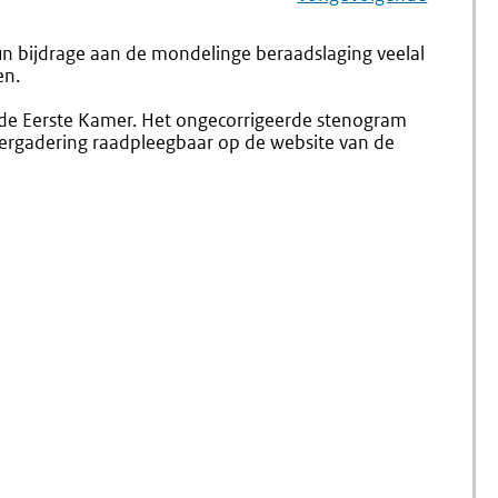
Navigation
Naar
Nr.
Naar
Nr.
1.95
1.97
n bijdrage aan de mondelinge beraadslaging veelal
Informatie
Novelle
en.
Aan
De
van de Eerste Kamer. Het ongecorrigeerde stenogram
Bewindspersoon;
vergadering raadpleegbaar op de website van de
Communicatie
Met
De
Bewindspersoon
Tijdens
Het
Debat;
Technische
Faciliteiten