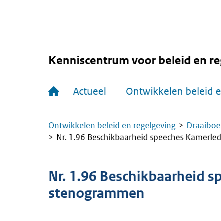
Overslaan
en
naar
de
inhoud
gaan
Kenniscentrum voor beleid en re
Hoofdnavigatie
Actueel
Ontwikkelen beleid e
Ontwikkelen beleid en regelgeving
Draaiboe
Kruimelpad
Nr. 1.96 Beschikbaarheid speeches Kamerl
Nr. 1.96 Beschikbaarheid 
stenogrammen