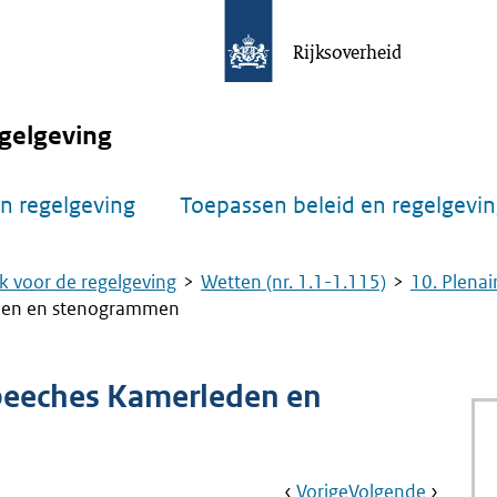
Rijksoverheid
gelgeving
n regelgeving
Toepassen beleid en regelgevi
k voor de regelgeving
Wetten (nr. 1.1-1.115)
10. Plenai
eden en stenogrammen
speeches Kamerleden en
Book
Ga
Vorige
Pagina:
Ga
Volgende
Pagina: