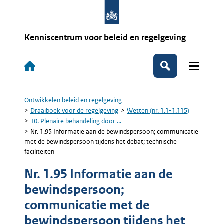
Overslaan
en
naar
de
Kenniscentrum voor beleid en regelgeving
inhoud
gaan
Hoofdnavigatie
Zoeken
Ontwikkelen beleid en regelgeving
Kruimelpad
Draaiboek voor de regelgeving
Wetten (nr. 1.1-1.115)
10. Plenaire behandeling door ...
Nr. 1.95 Informatie aan de bewindspersoon; communicatie
met de bewindspersoon tijdens het debat; technische
faciliteiten
Nr. 1.95 Informatie aan de
bewindspersoon;
communicatie met de
bewindspersoon tijdens het