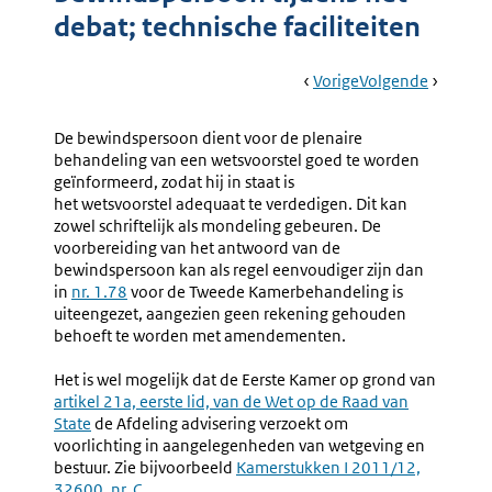
debat; technische faciliteiten
Book
Ga
Vorige
Pagina:
Ga
Volgende
Pagina:
Navigation
Naar
Nr.
Naar
Nr.
194
1.96
De bewindspersoon dient voor de plenaire
Vervaardigen
Beschik
behandeling van een wetsvoorstel goed te worden
Van
Speeche
geïnformeerd, zodat hij in staat is
Drukproeven
Kamerle
het wetsvoorstel adequaat te verdedigen. Dit kan
Voor
En
zowel schriftelijk als mondeling gebeuren. De
Het
Stenog
voorbereiding van het antwoord van de
Staatsblad
bewindspersoon kan als regel eenvoudiger zijn dan
in
nr. 1.78
voor de Tweede Kamerbehandeling is
uiteengezet, aangezien geen rekening gehouden
behoeft te worden met amendementen.
Het is wel mogelijk dat de Eerste Kamer op grond van
Externe
artikel 21a, eerste lid, van de Wet op de Raad van
link:
State
de Afdeling advisering verzoekt om
voorlichting in aangelegenheden van wetgeving en
bestuur. Zie bijvoorbeeld
Externe
Kamerstukken I 2011/12,
32600, nr. C
.
link: