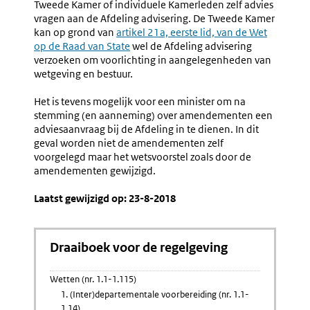
Tweede Kamer of individuele Kamerleden zelf advies
link:
vragen aan de Afdeling advisering. De Tweede Kamer
kan op grond van
Externe
artikel 21a, eerste lid, van de Wet
op de Raad van State
link:
wel de Afdeling advisering
verzoeken om voorlichting in aangelegenheden van
wetgeving en bestuur.
Het is tevens mogelijk voor een minister om na
stemming (en aanneming) over amendementen een
adviesaanvraag bij de Afdeling in te dienen. In dit
geval worden niet de amendementen zelf
voorgelegd maar het wetsvoorstel zoals door de
amendementen gewijzigd.
Laatst gewijzigd op: 23-8-2018
Draaiboek voor de regelgeving
Wetten (nr. 1.1-1.115)
1. (Inter)departementale voorbereiding (nr. 1.1-
1.14)