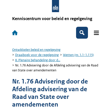
Overslaan
en
naar
de
Kenniscentrum voor beleid en regelgeving
inhoud
gaan
Hoofdnavigatie
Zoeken
Ontwikkelen beleid en regelgeving
Kruimelpad
Draaiboek voor de regelgeving
Wetten (nr. 1.1-1.115)
8. Plenaire behandeling door d...
Nr. 1.76 Advisering door de Afdeling advisering van de Raad
van State over amendementen
Nr. 1.76 Advisering door de
Afdeling advisering van de
Raad van State over
amendementen