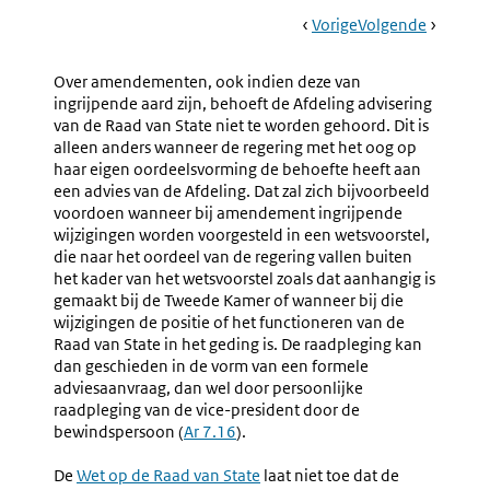
Book
Ga
Vorige
Pagina:
Ga
Volgende
Pagina:
Navigation
Naar
Nr.
Naar
Nr.
1.75
1.77
Over amendementen, ook indien deze van
Ambtelijke
Overne
ingrijpende aard zijn, behoeft de Afdeling advisering
Bijstand
Van
van de Raad van State niet te worden gehoord. Dit is
Bij
Amende
alleen anders wanneer de regering met het oog op
Het
haar eigen oordeelsvorming de behoefte heeft aan
Opstellen
een advies van de Afdeling. Dat zal zich bijvoorbeeld
Van
voordoen wanneer bij amendement ingrijpende
Amendementen
wijzigingen worden voorgesteld in een wetsvoorstel,
die naar het oordeel van de regering vallen buiten
het kader van het wetsvoorstel zoals dat aanhangig is
gemaakt bij de Tweede Kamer of wanneer bij die
wijzigingen de positie of het functioneren van de
Raad van State in het geding is. De raadpleging kan
dan geschieden in de vorm van een formele
adviesaanvraag, dan wel door persoonlijke
raadpleging van de vice-president door de
bewindspersoon (
Ar 7.16
).
De
Externe
Wet op de Raad van State
laat niet toe dat de