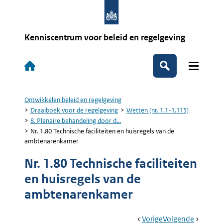
Overslaan
en
naar
de
Kenniscentrum voor beleid en regelgeving
inhoud
gaan
Hoofdnavigatie
Zoeken
Ontwikkelen beleid en regelgeving
Kruimelpad
Draaiboek voor de regelgeving
Wetten (nr. 1.1-1.115)
8. Plenaire behandeling door d...
Nr. 1.80 Technische faciliteiten en huisregels van de
ambtenarenkamer
Nr. 1.80 Technische faciliteiten
en huisregels van de
ambtenarenkamer
Book
Ga
Vorige
Pagina:
Ga
Volgende
Pagina: