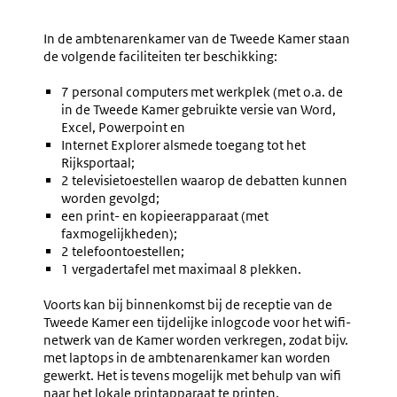
Navigation
Naar
Nr.
Naar
Nr.
1.79
1.81
In de ambtenarenkamer van de Tweede Kamer staan
Communicatie
Beschik
de volgende faciliteiten ter beschikking:
Met
Speeche
De
Kamerle
7 personal computers met werkplek (met o.a. de
Bewindspersoon
En
in de Tweede Kamer gebruikte versie van Word,
Tijdens
Stenog
Excel, Powerpoint en
Het
Internet Explorer alsmede toegang tot het
Debat
Rijksportaal;
2 televisietoestellen waarop de debatten kunnen
worden gevolgd;
een print- en kopieerapparaat (met
faxmogelijkheden);
2 telefoontoestellen;
1 vergadertafel met maximaal 8 plekken.
Voorts kan bij binnenkomst bij de receptie van de
Tweede Kamer een tijdelijke inlogcode voor het wifi-
netwerk van de Kamer worden verkregen, zodat bijv.
met laptops in de ambtenarenkamer kan worden
gewerkt. Het is tevens mogelijk met behulp van wifi
naar het lokale printapparaat te printen.