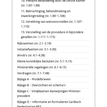
10. Plenaire behandeling door de Eerste Kamer
(nr. 1.93-1.98)
11. Bekrachtiging, bekendmaking en
inwerkingtreding (nr. 1.99-1.106)
12. Intrekking van wetsvoorstellen (nr. 1.107-
1.110)
13. Versnelling van de procedure in bijzondere
gevallen (nr. 1.111-1.115)
Rijkswetten (nr. 2.1-2.19)
Initiatiefwetten (nr. 3.1-3.30)
Amvb's (nr. 4.1-4.38)
Kleine koninklijke besluiten (nr. 5.1-5.15)
Ministeriële regelingen (nr. 6.1-6.15)
Verdragen (nr. 7.1-7.48)
Bijlage A - Modelbrieven
Bijlage B - Overzichten en schema's
Bijlage C - Vindplaatsen Aanwijzingen Minister-
president
Bijlage D – Informatie en formulieren Caribisch
Nederland en BES