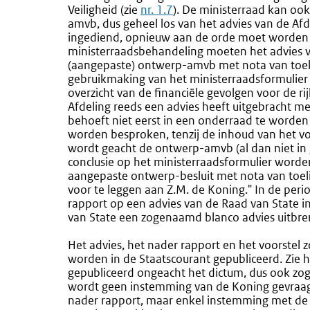
Veiligheid (zie
nr. 1.7
). De ministerraad kan oo
amvb, dus geheel los van het advies van de Afd
ingediend, opnieuw aan de orde moet worden 
ministerraadsbehandeling moeten het advies v
(aangepaste) ontwerp-amvb met nota van toel
gebruikmaking van het ministerraadsformulier 
overzicht van de financiële gevolgen voor de 
Afdeling reeds een advies heeft uitgebracht me
behoeft niet eerst in een onderraad te worden
worden besproken, tenzij de inhoud van het voo
wordt geacht de ontwerp-amvb (al dan niet in g
conclusie op het ministerraadsformulier word
aangepaste ontwerp-besluit met nota van toelic
voor te leggen aan Z.M. de Koning." In de peri
rapport op een advies van de Raad van State i
van State een zogenaamd blanco advies uitbre
Het advies, het nader rapport en het voorstel 
worden in de Staatscourant gepubliceerd. Zie 
gepubliceerd ongeacht het dictum, dus ook z
wordt geen instemming van de Koning gevraa
nader rapport, maar enkel instemming met de v