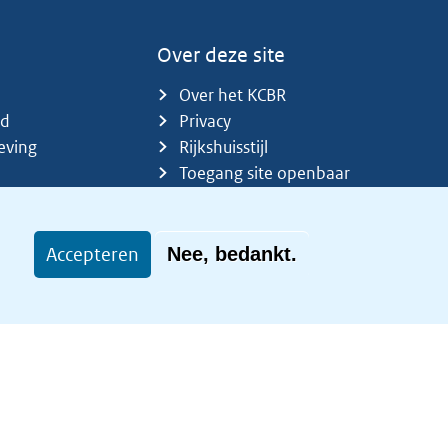
Over deze site
Over het KCBR
id
Privacy
eving
Rijkshuisstijl
Toegang site openbaar
Toegankelijkheid
Accepteren
Nee, bedankt.