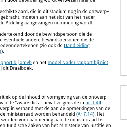
rin door de Afdeling wordt verwezen naar de
eschikte aard, die in dit stadium nog in de ontwerp-
gebracht, moeten aan het slot van het nader
r de Afdeling aangevangen nummering wordt
ondertekend door de bewindspersoon die de
e eventuele andere bewindspersonen die de
medeondertekenen (zie ook de
Handleiding
g
).
pport bij amvb
en het
model Nader rapport bij niet
j dit Draaiboek.
 kritiek op de inhoud of vormgeving van de ontwerp-
 van de "zware dicta" bevat volgens de in
nr. 1.44
twerp in verband met de aan de opmerkingen van de
 de ministerraad worden behandeld (
Ar 7.14
). Het
 worden voor aanbieding aan de ministerraad ter
n Juridische Zaken van het Ministerie van Justitie en