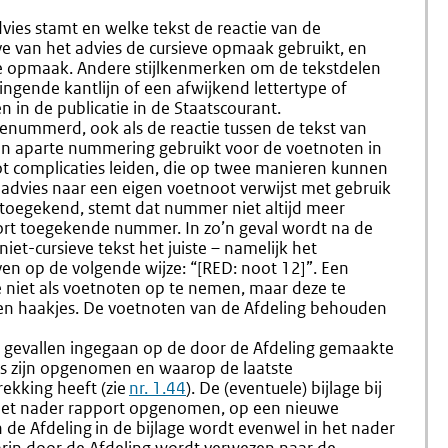
vies stamt en welke tekst de reactie van de
 van het advies de cursieve opmaak gebruikt, en
eve opmaak. Andere stijlkenmerken om de tekstdelen
ingende kantlijn of een afwijkend lettertype of
in de publicatie in de Staatscourant.
nummerd, ook als de reactie tussen de tekst van
een aparte nummering gebruikt voor de voetnoten in
 tot complicaties leiden, die op twee manieren kunnen
advies naar een eigen voetnoot verwijst met gebruik
 toegekend, stemt dat nummer niet altijd meer
ort toegekende nummer. In zo’n geval wordt na de
iet-cursieve tekst het juiste – namelijk het
op de volgende wijze: “[RED: noot 12]”. Een
ie niet als voetnoten op te nemen, maar deze te
ssen haakjes. De voetnoten van de Afdeling behouden
 gevallen ingegaan op de door de Afdeling gemaakte
ies zijn opgenomen en waarop de laatste
rekking heeft
(zie
nr. 1.44
). De (eventuele) bijlage bij
 het nader rapport opgenomen, op een nieuwe
 de Afdeling in de bijlage wordt evenwel in het nader