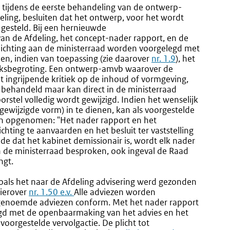
k tijdens de eerste behandeling van de ontwerp-
eling, besluiten dat het ontwerp, voor het wordt
gesteld. Bij een hernieuwde
an de Afdeling, het concept-nader rapport, en de
ichting aan de ministerraad worden voorgelegd met
en, indien van toepassing (zie daarover
nr. 1.9
), het
rijksbegroting. Een ontwerp-amvb waarover de
t ingrijpende kritiek op de inhoud of vormgeving,
 behandeld maar kan direct in de ministerraad
rstel volledig wordt gewijzigd. Indien het wenselijk
ewijzigde vorm) in te dienen, kan als voorgestelde
en opgenomen: "Het nader rapport en het
hting te aanvaarden en het besluit ter vaststelling
ode dat het kabinet demissionair is, wordt elk nader
n de ministerraad besproken, ook ingeval de Raad
ngt.
zoals het naar de Afdeling advisering werd gezonden
hierover
nr. 1.50 e.v.
Alle adviezen worden
ogenoemde adviezen conform. Met het nader rapport
gd met de openbaarmaking van het advies en het
oorgestelde vervolgactie. De plicht tot