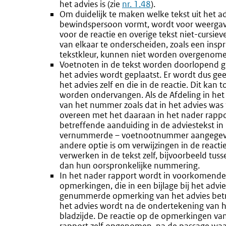
het advies is (zie
nr. 1.48
).
Om duidelijk te maken welke tekst uit het ad
bewindspersoon vormt, wordt voor weergave
voor de reactie en overige tekst niet-cursi
van elkaar te onderscheiden, zoals een inspr
tekstkleur, kunnen niet worden overgenomen 
Voetnoten in de tekst worden doorlopend ge
het advies wordt geplaatst. Er wordt dus g
het advies zelf en die in de reactie. Dit kan
worden ondervangen. Als de Afdeling in het 
van het nummer zoals dat in het advies was
overeen met het daaraan in het nader rapp
betreffende aanduiding in de adviestekst in n
vernummerde – voetnootnummer aangegeven 
andere optie is om verwijzingen in de react
verwerken in de tekst zelf, bijvoorbeeld tu
dan hun oorspronkelijke nummering.
In het nader rapport wordt in voorkomende
opmerkingen, die in een bijlage bij het adv
genummerde opmerking van het advies bet
het advies wordt na de ondertekening van
bladzijde. De reactie op de opmerkingen van