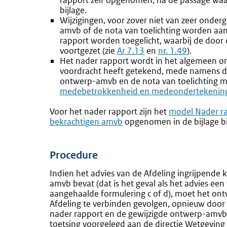
rapport zelf opgenomen, na de passage waa
bijlage.
Wijzigingen, voor zover niet van zeer onderg
amvb of de nota van toelichting worden aan
rapport worden toegelicht, waarbij de doo
voortgezet (zie
Ar 7.13
en
nr. 1.49
).
Het nader rapport wordt in het algemeen 
voordracht heeft getekend, mede namens d
ontwerp-amvb en de nota van toelichting 
medebetrokkenheid en medeondertekenin
Voor het nader rapport zijn het
model Nader ra
bekrachtigen amvb
opgenomen in de bijlage bi
Procedure
Indien het advies van de Afdeling ingrijpende
amvb bevat (dat is het geval als het advies een
aangehaalde formulering c of d), moet het on
Afdeling te verbinden gevolgen, opnieuw door
nader rapport en de gewijzigde ontwerp-amvb
toetsing voorgelegd aan de directie Wetgeving e