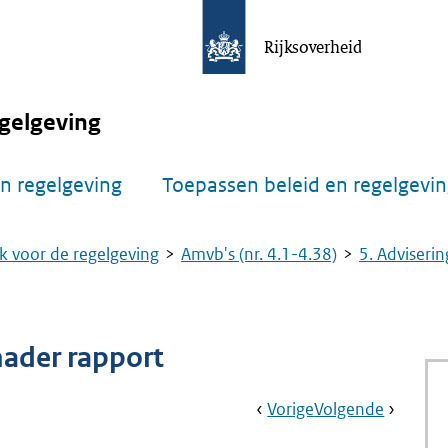
Rijksoverheid
gelgeving
n regelgeving
Toepassen beleid en regelgevi
k voor de regelgeving
Amvb's (nr. 4.1-4.38)
5. Adviserin
nader rapport
Book
Ga
Vorige
Pagina:
Ga
Volgende
Pagina:
Navigation
Naar
Nr.
Naar
Nr.