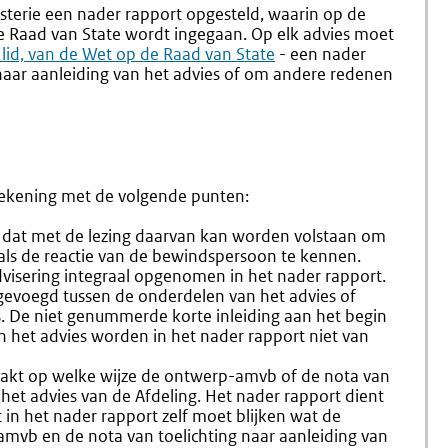
4.16
4.18
sterie een nader rapport opgesteld, waarin op de
Uitbrengen
Nader
e Raad van State wordt ingegaan. Op elk advies moet
Van
Rapport
 lid, van de Wet op de Raad van State
- een nader
Het
Bij
aar aanleiding van het advies of om andere redenen
Advies
Ontwer
Van
Die
De
Niet
Raad
Worden
Van
Bekrach
State
 rekening met de volgende punten:
dat met de lezing daarvan kan worden volstaan om
 als de reactie van de bewindspersoon te kennen.
dvisering integraal opgenomen in het nader rapport.
gevoegd tussen de onderdelen van het advies of
s. De niet genummerde korte inleiding aan het begin
an het advies worden in het nader rapport niet van
maakt op welke wijze de ontwerp-amvb of de nota van
 het advies van de Afdeling. Het nader rapport dient
t in het nader rapport zelf moet blijken wat de
amvb en de nota van toelichting naar aanleiding van