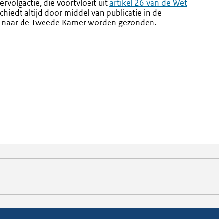
volgactie, die voortvloeit uit
Externe
artikel 26 van de Wet
iedt altijd door middel van publicatie in de
link:
ns naar de Tweede Kamer worden gezonden.