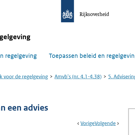
Rijksoverheid
gelgeving
n regelgeving
Toepassen beleid en regelgevi
k voor de regelgeving
Amvb's (nr. 4.1-4.38)
5. Adviserin
n een advies
Book
Ga
Vorige
Pagina:
Ga
Volgende
Pagina:
Navigation
Naar
Nr.
Naar
Nr.