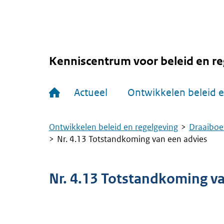
Overslaan
en
naar
de
inhoud
gaan
Kenniscentrum voor beleid en re
Hoofdnavigatie
Actueel
Ontwikkelen beleid e
Ontwikkelen beleid en regelgeving
Draaiboe
Kruimelpad
Nr. 4.13 Totstandkoming van een advies
Nr. 4.13 Totstandkoming va