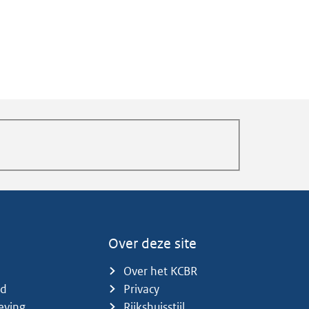
Over deze site
Over het KCBR
id
Privacy
eving
Rijkshuisstijl