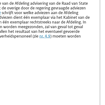
4.12
4.14
e van de Afdeling advisering van de Raad van State
Aanhangigmakin
Plannin
t de overige door de regering gevraagde adviezen
Van
0
schrijft voor welke adviezen aan de Afdeling
De
iezen dient één exemplaar via het Kabinet van de
Adviesaanvraag
 één exemplaar rechtstreeks naar de Afdeling. In
Bij
 worden meegezonden, zal van geval tot geval
De
llen het resultaat van het eventueel gevoerde
Raad
verheidspersoneel (zie
nr. 4.9
) moeten worden
Van
State