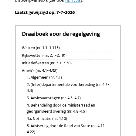
ontwerp-amvb's (zie ook
nr. 1.38
).
Van
Adviesa
State
Bij
Laatst gewijzigd op: 7-7-2026
(nr.
De
4.11-
Raad
4.22)
Van
State
Draaiboek voor de regelgeving
Wetten (nr. 1.1-1.115)
Rijkswetten (nr. 2.1-2.19)
Initiatiefwetten (nr. 3.1-3.30)
Amvb's (nr. 4.1-4.38)
1. Algemeen (nr. 4.1)
2. (Inter)departementale voorbereiding (nr. 4.2-
4.4)
3. Adviesaanvragen (nr. 4.5-4.7)
4. Behandeling door de ministerraad en
georganiseerd overleg (nr. 4.8-4.9)
4a. Notificatie (nr. 4.10)
5. Advisering door de Raad van State (nr. 4.11-
4.22)