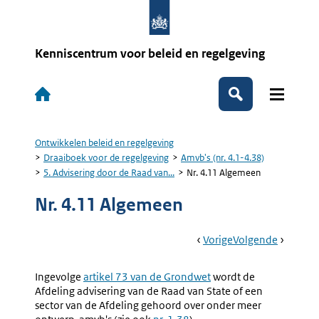
Overslaan
en
naar
de
Kenniscentrum voor beleid en regelgeving
inhoud
gaan
Hoofdnavigatie
Zoeken
Ontwikkelen beleid en regelgeving
Kruimelpad
Draaiboek voor de regelgeving
Amvb's (nr. 4.1-4.38)
5. Advisering door de Raad van...
Nr. 4.11 Algemeen
Nr. 4.11 Algemeen
Book
Ga
Vorige
Pagina:
Ga
Volgende
Pagina:
Navigation
Naar
5.
Naar
Nr.
Advisering
4.12
Ingevolge
Externe
artikel 73 van de Grondwet
wordt de
Door
Aanhang
Afdeling advisering van de Raad van State of een
link:
De
Van
sector van de Afdeling gehoord over onder meer
Raad
De