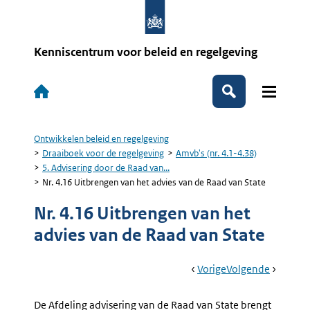
Overslaan
en
naar
de
Kenniscentrum voor beleid en regelgeving
inhoud
gaan
Hoofdnavigatie
Zoeken
Ontwikkelen beleid en regelgeving
Kruimelpad
Draaiboek voor de regelgeving
Amvb's (nr. 4.1-4.38)
5. Advisering door de Raad van...
Nr. 4.16 Uitbrengen van het advies van de Raad van State
Nr. 4.16 Uitbrengen van het
advies van de Raad van State
Book
Ga
Vorige
Pagina:
Ga
Volgende
Pagina:
Navigation
Naar
Nr.
Naar
Nr.
4.15
4.17
De Afdeling advisering van de Raad van State brengt