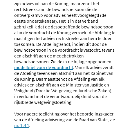
Intrekken
Opstelle
zijn advies uit aan de Koning, maar zendt het
Van
Van
rechtstreeks aan de bewindspersoon die de
De
Het
ontwerp-amvb voor advies heeft voorgelegd (de
Adviesaanvraag
Nader
eerste ondertekenaar). Het is in dat verband
Rapport
gebruikelijk dat de desbetreffende bewindspersoon
al in de voordracht de Koning verzoekt de Afdeling te
machtigen het advies rechtstreeks aan hem te doen
toekomen. De Afdeling zendt, indien dit door de
bewindspersoon in de voordracht is verzocht, tevens
een afschrift aan de medebetrokken
bewindspersonen. Zie de in de bijlage opgenomen
modelbrief voor de voordracht
. Van elk advies zendt
de Afdeling tevens een afschrift aan het Kabinet van
de Koning. Daarnaast zendt de Afdeling van elk
advies een afschrift aan de Minister van Justitie en
Veiligheid (Directie Wetgeving en Juridische Zaken),
in verband met de verantwoordelijkheid voor de
rijksbrede wetgevingstoetsing.
Voor nadere toelichting over het beoordelingskader
van de Afdeling advisering van de Raad van State, zie
nr. 1.44
.