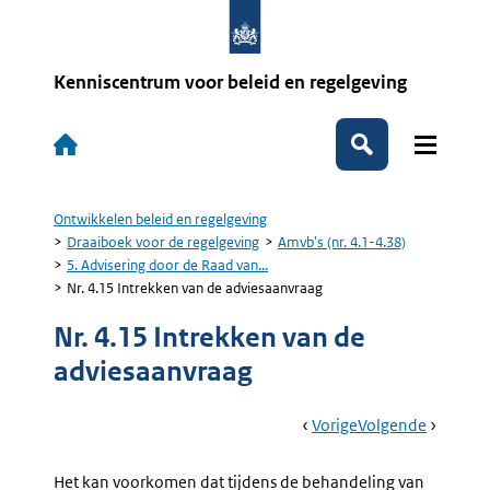
Overslaan
en
naar
de
Kenniscentrum voor beleid en regelgeving
inhoud
gaan
Hoofdnavigatie
Zoeken
Ontwikkelen beleid en regelgeving
Kruimelpad
Draaiboek voor de regelgeving
Amvb's (nr. 4.1-4.38)
5. Advisering door de Raad van...
Nr. 4.15 Intrekken van de adviesaanvraag
Nr. 4.15 Intrekken van de
adviesaanvraag
Book
Ga
Vorige
Pagina:
Ga
Volgende
Pagina:
Navigation
Naar
Nr.
Naar
Nr.
4.14
4.16
Het kan voorkomen dat tijdens de behandeling van