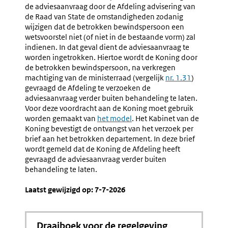
Planning
Uitbren
de adviesaanvraag door de Afdeling advisering van
Van
de Raad van State de omstandigheden zodanig
Het
wijzigen dat de betrokken bewindspersoon een
Advies
wetsvoorstel niet (of niet in de bestaande vorm) zal
Van
indienen. In dat geval dient de adviesaanvraag te
De
worden ingetrokken. Hiertoe wordt de Koning door
Raad
de betrokken bewindspersoon, na verkregen
Van
machtiging van de ministerraad (vergelijk
nr. 1.31
)
State
gevraagd de Afdeling te verzoeken de
adviesaanvraag verder buiten behandeling te laten.
Voor deze voordracht aan de Koning moet gebruik
worden gemaakt van
het model
. Het Kabinet van de
Koning bevestigt de ontvangst van het verzoek per
brief aan het betrokken departement. In deze brief
wordt gemeld dat de Koning de Afdeling heeft
gevraagd de adviesaanvraag verder buiten
behandeling te laten.
Laatst gewijzigd op: 7-7-2026
Draaiboek voor de regelgeving