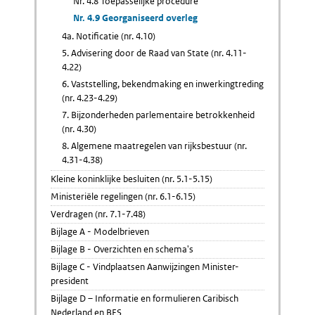
Nr. 4.8 Toepasselijke procedure
Nr. 4.9 Georganiseerd overleg
4a. Notificatie (nr. 4.10)
5. Advisering door de Raad van State (nr. 4.11-
4.22)
6. Vaststelling, bekendmaking en inwerkingtreding
(nr. 4.23-4.29)
7. Bijzonderheden parlementaire betrokkenheid
(nr. 4.30)
8. Algemene maatregelen van rijksbestuur (nr.
4.31-4.38)
Kleine koninklijke besluiten (nr. 5.1-5.15)
Ministeriële regelingen (nr. 6.1-6.15)
Verdragen (nr. 7.1-7.48)
Bijlage A - Modelbrieven
Bijlage B - Overzichten en schema's
Bijlage C - Vindplaatsen Aanwijzingen Minister-
president
Bijlage D – Informatie en formulieren Caribisch
Nederland en BES