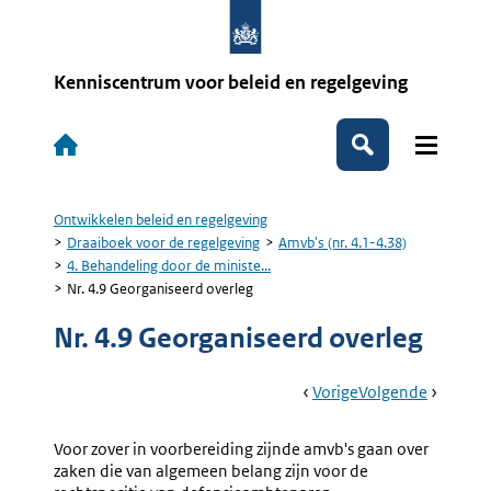
Overslaan
en
naar
de
Kenniscentrum voor beleid en regelgeving
inhoud
gaan
Hoofdnavigatie
Zoeken
Ontwikkelen beleid en regelgeving
Kruimelpad
Draaiboek voor de regelgeving
Amvb's (nr. 4.1-4.38)
4. Behandeling door de ministe...
Nr. 4.9 Georganiseerd overleg
Nr. 4.9 Georganiseerd overleg
Book
Ga
Vorige
Pagina:
Ga
Volgende
Pagina:
Navigation
Naar
Nr.
Naar
4a.
4.8
Notificat
Voor zover in voorbereiding zijnde amvb's gaan over
Toepasselijke
(nr.
zaken die van algemeen belang zijn voor de
Procedure
4.10)