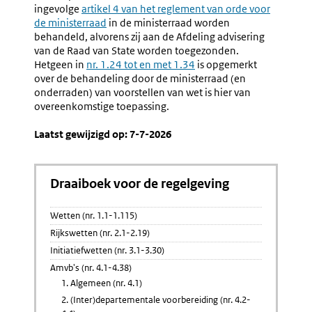
Door
Georgan
ingevolge
Externe
artikel 4 van het reglement van orde voor
De
Overleg
de ministerraad
link:
in de ministerraad worden
Ministerraad
behandeld, alvorens zij aan de Afdeling advisering
En
van de Raad van State worden toegezonden.
Georganiseerd
Hetgeen in
nr. 1.24 tot en met 1.34
is opgemerkt
Overleg
over de behandeling door de ministerraad (en
(nr.
onderraden) van voorstellen van wet is hier van
4.8-
overeenkomstige toepassing.
4.9)
Laatst gewijzigd op: 7-7-2026
Draaiboek voor de regelgeving
Wetten (nr. 1.1-1.115)
Rijkswetten (nr. 2.1-2.19)
Initiatiefwetten (nr. 3.1-3.30)
Amvb's (nr. 4.1-4.38)
1. Algemeen (nr. 4.1)
2. (Inter)departementale voorbereiding (nr. 4.2-