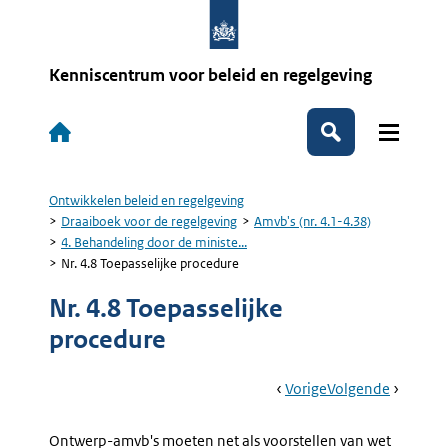
Overslaan
en
naar
de
Kenniscentrum voor beleid en regelgeving
inhoud
gaan
Hoofdnavigatie
Zoeken
Ontwikkelen beleid en regelgeving
Kruimelpad
Draaiboek voor de regelgeving
Amvb's (nr. 4.1-4.38)
4. Behandeling door de ministe...
Nr. 4.8 Toepasselijke procedure
Nr. 4.8 Toepasselijke
procedure
Book
Ga
Vorige
Pagina:
Ga
Volgende
Pagina:
Navigation
Naar
4.
Naar
Nr.
Behandeling
4.9
Ontwerp-amvb's moeten net als voorstellen van wet