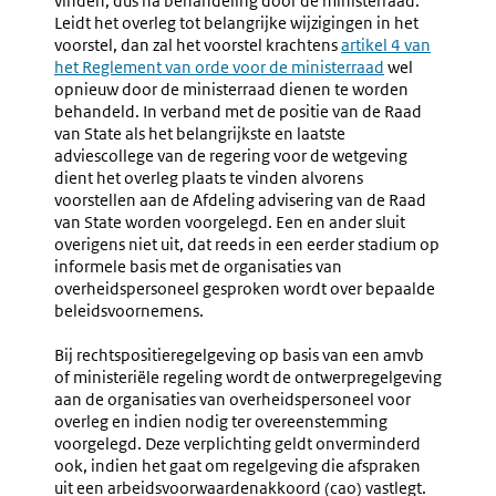
vinden, dus na behandeling door de ministerraad.
Leidt het overleg tot belangrijke wijzigingen in het
voorstel, dan zal het voorstel krachtens
Externe
artikel 4 van
het Reglement van orde voor de ministerraad
link:
wel
opnieuw door de ministerraad dienen te worden
behandeld. In verband met de positie van de Raad
van State als het belangrijkste en laatste
adviescollege van de regering voor de wetgeving
dient het overleg plaats te vinden alvorens
voorstellen aan de Afdeling advisering van de Raad
van State worden voorgelegd. Een en ander sluit
overigens niet uit, dat reeds in een eerder stadium op
informele basis met de organisaties van
overheidspersoneel gesproken wordt over bepaalde
beleidsvoornemens.
Bij rechtspositieregelgeving op basis van een amvb
of ministeriële regeling wordt de ontwerpregelgeving
aan de organisaties van overheidspersoneel voor
overleg en indien nodig ter overeenstemming
voorgelegd. Deze verplichting geldt onverminderd
ook, indien het gaat om regelgeving die afspraken
uit een arbeidsvoorwaardenakkoord (cao) vastlegt.