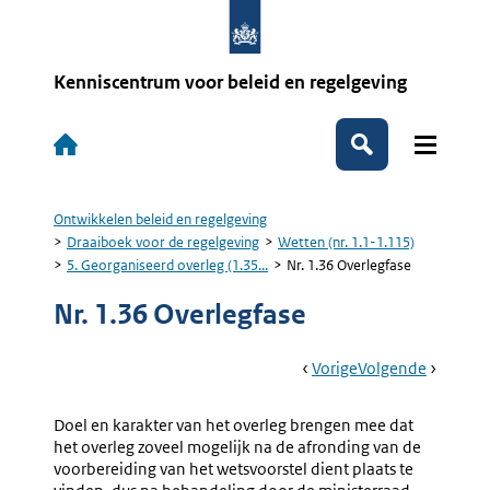
Overslaan
en
naar
de
Kenniscentrum voor beleid en regelgeving
inhoud
gaan
Hoofdnavigatie
Zoeken
Ontwikkelen beleid en regelgeving
Kruimelpad
Draaiboek voor de regelgeving
Wetten (nr. 1.1-1.115)
5. Georganiseerd overleg (1.35...
Nr. 1.36 Overlegfase
Nr. 1.36 Overlegfase
Book
Ga
Vorige
Pagina:
Ga
Volgende
Pagina:
Navigation
Naar
Nr.
Naar
5a.
1.35
Notificat
Doel en karakter van het overleg brengen mee dat
Algemeen
(nr.
het overleg zoveel mogelijk na de afronding van de
1.37)
voorbereiding van het wetsvoorstel dient plaats te