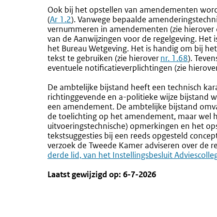
Ook bij het opstellen van amendementen word
(
Ar 1.2
). Vanwege bepaalde amenderingstechnisc
vernummeren in amendementen (zie hierover
van de Aanwijzingen voor de regelgeving. Het
het Bureau Wetgeving. Het is handig om bij 
tekst te gebruiken (zie hierover
nr. 1.68
). Teve
eventuele notificatieverplichtingen (zie hierov
De ambtelijke bijstand heeft een technisch kar
richtinggevende en a-politieke wijze bijstand 
een amendement. De ambtelijke bijstand omvat
de toelichting op het amendement, maar wel h
uitvoeringstechnische) opmerkingen en het ops
tekstsuggesties bij een reeds opgesteld concep
verzoek de Tweede Kamer adviseren over de r
derde lid, van het Instellingsbesluit Adviescoll
Laatst gewijzigd op: 6-7-2026