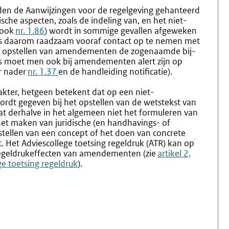
en de Aanwijzingen voor de regelgeving gehanteerd
he aspecten, zoals de indeling van, en het niet-
 ook
nr. 1.86
) wordt in sommige gevallen afgeweken
 is daarom raadzaam vooraf contact op te nemen met
het opstellen van amendementen de zogenaamde bij-
ns moet men ook bij amendementen alert zijn op
er nader
nr. 1.37
en de handleiding notificatie).
akter, hetgeen betekent dat op een niet-
wordt gegeven bij het opstellen van de wetstekst van
 derhalve in het algemeen niet het formuleren van
et maken van juridische (en handhavings- of
tellen van een concept of het doen van concrete
t. Het Adviescollege toetsing regeldruk (ATR) kan op
egeldrukeffecten van amendementen (zie
Externe
artikel 2,
ege toetsing regeldruk
).
link: