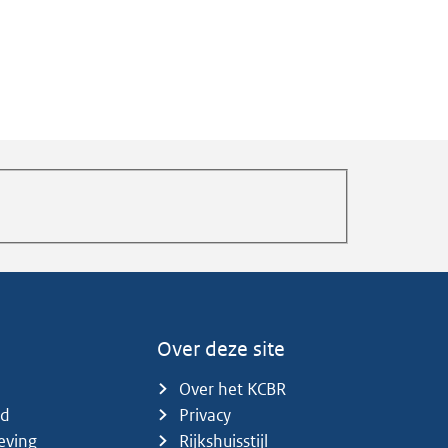
Over deze site
Over het KCBR
id
Privacy
eving
Rijkshuisstijl