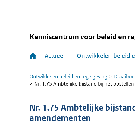
Overslaan
en
naar
de
inhoud
gaan
Kenniscentrum voor beleid en re
Hoofdnavigatie
Actueel
Ontwikkelen beleid e
Ontwikkelen beleid en regelgeving
Draaiboe
Kruimelpad
Nr. 1.75 Ambtelijke bijstand bij het opstel
Nr. 1.75 Ambtelijke bijstand
amendementen