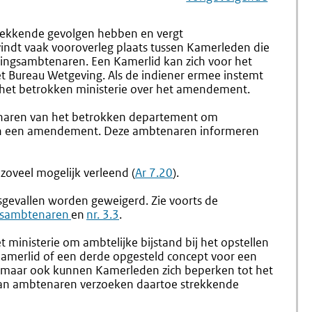
Navigation
Naar
Nr.
Naar
Nr.
1.74
1.76
rekkende gevolgen hebben en vergt
Amendementen
Adviseri
ndt vaak vooroverleg plaats tussen Kamerleden die
Door
ingsambtenaren. Een Kamerlid kan zich voor het
De
 Bureau Wetgeving. Als de indiener ermee instemt
Afdeling
 het betrokken ministerie over het amendement.
Adviseri
Van
enaren van het betrokken departement om
De
 van een amendement. Deze ambtenaren informeren
Raad
Van
State
oveel mogelijk verleend (
Ar 7.20
).
Over
Amende
gsgevallen worden geweigerd. Zie voorts de
Externe
jksambtenaren
en
nr. 3.3
.
link:
 ministerie om ambtelijke bijstand bij het opstellen
merlid of een derde opgesteld concept voor een
 maar ook kunnen Kamerleden zich beperken tot het
aan ambtenaren verzoeken daartoe strekkende