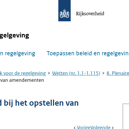
Rijksoverheid
gelgeving
n regelgeving
Toepassen beleid en regelgevi
k voor de regelgeving
Wetten (nr. 1.1-1.115)
8. Plenair
len van amendementen
 bij het opstellen van
Book
Ga
Vorige
Pagina:
Ga
Volgende
Pagina: