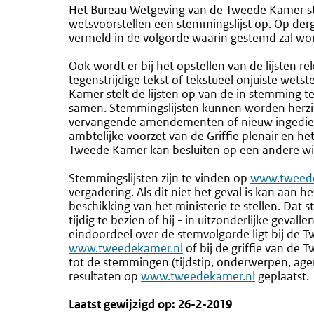
Het Bureau Wetgeving van de Tweede Kamer st
wetsvoorstellen een stemmingslijst op. Op der
vermeld in de volgorde waarin gestemd zal wo
Ook wordt er bij het opstellen van de lijsten 
tegenstrijdige tekst of tekstueel onjuiste wets
Kamer stelt de lijsten op van de in stemming t
samen. Stemmingslijsten kunnen worden herzie
vervangende amendementen of nieuw ingediend
ambtelijke voorzet van de Griffie plenair en h
Tweede Kamer kan besluiten op een andere wi
Stemmingslijsten zijn te vinden op
Externe
www.tweede
vergadering. Als dit niet het geval is kan aan 
link:
beschikking van het ministerie te stellen. Dat
tijdig te bezien of hij - in uitzonderlijke geva
eindoordeel over de stemvolgorde ligt bij d
www.tweedekamer.nl
of bij de griffie van de
tot de stemmingen (tijdstip, onderwerpen, ag
resultaten op
Externe
www.tweedekamer.nl
geplaatst.
link:
Laatst gewijzigd op: 26-2-2019