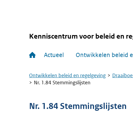
Overslaan
en
naar
de
inhoud
gaan
Kenniscentrum voor beleid en re
Hoofdnavigatie
Actueel
Ontwikkelen beleid e
Ontwikkelen beleid en regelgeving
Draaiboe
Kruimelpad
Nr. 1.84 Stemmingslijsten
Nr. 1.84 Stemmingslijsten