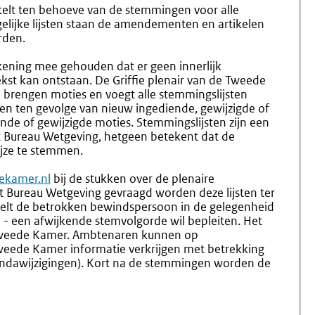
1.83
1.85
elt ten behoeve van de stemmingen voor alle
Stemmingen
Tweede
gelijke lijsten staan de amendementen en artikelen
Lezing
rden.
Van
Een
rekening mee gehouden dat er geen innerlijk
Wetsvoo
tekst kan ontstaan. De Griffie plenair van de Tweede
e brengen moties en voegt alle stemmingslijsten
n ten gevolge van nieuw ingediende, gewijzigde of
e of gewijzigde moties. Stemmingslijsten zijn een
et Bureau Wetgeving, hetgeen betekent dat de
jze te stemmen.
kamer.nl
bij de stukken over de plenaire
het Bureau Wetgeving gevraagd worden deze lijsten ter
 stelt de betrokken bewindspersoon in de gelegenheid
llen - een afwijkende stemvolgorde wil bepleiten. Het
e Tweede Kamer. Ambtenaren kunnen op
Externe
 Tweede Kamer informatie verkrijgen met betrekking
link:
endawijzigingen). Kort na de stemmingen worden de