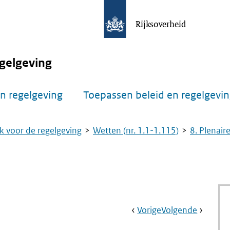
Rijksoverheid
gelgeving
n regelgeving
Toepassen beleid en regelgevi
k voor de regelgeving
Wetten (nr. 1.1-1.115)
8. Plenair
Book
Ga
Vorige
Pagina:
Ga
Volgende
Pagina:
Navigation
Naar
Nr.
Naar
Nr.