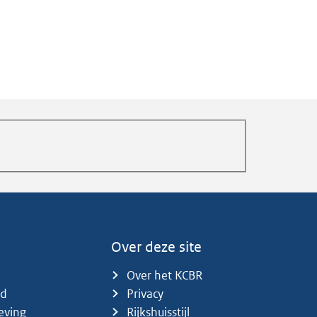
Over deze site
Over het KCBR
id
Privacy
eving
Rijkshuisstijl