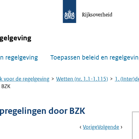
Rijksoverheid
gelgeving
n regelgeving
Toepassen beleid en regelgevi
k voor de regelgeving
Wetten (nr. 1.1-1.115)
1. (Inter)
r BZK
rpregelingen door BZK
Book
Ga
Vorige
Pagina:
Ga
Volgende
Pagina:
Navigation
Naar
Nr.
Naar
Nr.