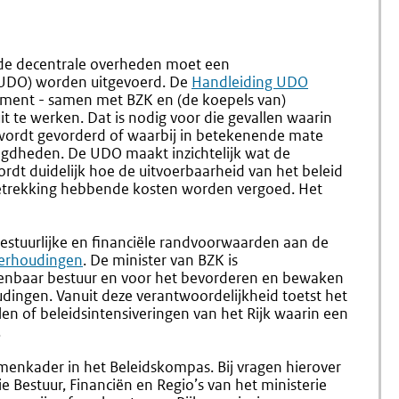
1.7
1.9
Toetsing
Vermeld
Van
Van
Ontwerp-
Financië
 de decentrale overheden moet een
Regelingen
Gevolge
(UDO) worden uitgevoerd. De
Externe
Handleiding UDO
Voor
ement - samen met BZK en (de koepels van)
link:
De
it te werken. Dat is nodig voor die gevallen waarin
Rijksbeg
 wordt gevorderd of waarbij in betekenende mate
egdheden. De UDO maakt inzichtelijk wat de
rdt duidelijk hoe de uitvoerbaarheid van het beleid
etrekking hebbende kosten worden vergoed. Het
estuurlijke en financiële randvoorwaarden aan de
Verhoudingen
. De minister van BZK is
openbaar bestuur en voor het bevorderen en bewaken
oudingen. Vanuit deze verantwoordelijkheid toetst het
len of beleidsintensiveringen van het Rijk waarin een
.
menkader in het Beleidskompas. Bij vragen hierover
Bestuur, Financiën en Regio’s van het ministerie