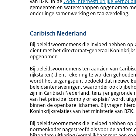
van BZK. In de
Externe
Code Interbestuurlijke Verhoud
gemeenten en waterschappen opgenomen met
link:
onderlinge samenwerking en taakverdeling.
Caribisch Nederland
Bij beleidsvoornemens die invloed hebben op Ca
dient met het directoraat-generaal Koninkrijks
opgenomen.
Bij beleidsvoornemens ten aanzien van Caribis
rijkstaken)
dient rekening te worden gehoude
wordt het uitgangspunt bedoeld dat nieuwe E
beleidsintensiveringen, waaronder ook bijbeh
zijn in Caribisch Nederland, tenzij er gegronde
van het principe ‘comply or explain’ wordt ui
binnen de openbare lichamen. Bij vragen hie
Koninkrijksrelaties van het ministerie van BZK.
Bij beleidsvoornemens die invloed hebben op 
normenkader nagestreefd als voor de andere d
bijzondere uitkering (vergelijkbaar met een spe