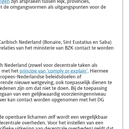
ingen
zijn afspraken tussen Rijk, provincies,
 de omgangsvormen als uitgangspunten voor de
ribisch Nederland (Bonaire, Sint Eustatius en Saba)
relaties van het ministerie van BZK contact te worden
ch Nederland (zowel voor decentrale taken als
n met het
principe van ‘comply or explain’
. Hiermee
uropees-Nederlandse beleidsdoelen of
orende nieuwe wetgeving, ook toepasselijk dienen te
 redenen zijn om dat niet te doen. Bij de toepassing
tgegaan van een gelijkwaardig voorzieningenniveau
rover kan contact worden opgenomen met het DG
de openbare lichamen zelf wordt een vergelijkbaar
ecentrale overheden. Voor het instellen van een
cifieke uitkering aan decentrale overheden) geldt dat