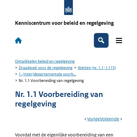
Overslaan
en
naar
de
Kenniscentrum voor beleid en regelgeving
inhoud
gaan
Hoofdnavigatie
Zoeken
Ontwikkelen beleid en regelgeving
Kruimelpad
Draaiboek voor de regelgeving
Wetten (nr. 1.1-1.115)
1. (Inter)departementale voorb...
Nr. 1.1 Voorbereiding van regelgeving
Nr. 1.1 Voorbereiding van
regelgeving
Book
Ga
Vorige
Pagina:
Ga
Volgende
Pagina:
Navigation
Naar
1.
Naar
Nr.
(Inter)departemen
1.2
Voordat met de eigenlijke voorbereiding van een