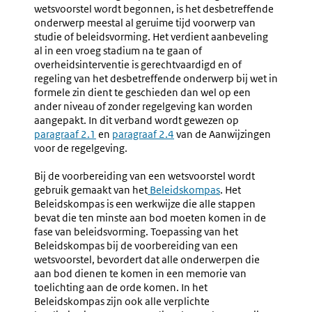
Voorbereiding
Aanwijz
wetsvoorstel wordt begonnen, is het desbetreffende
(nr.
Voor
onderwerp meestal al geruime tijd voorwerp van
1.1-
De
studie of beleidsvorming. Het verdient aanbeveling
1.14)
Regelge
al in een vroeg stadium na te gaan of
overheidsinterventie is gerechtvaardigd en of
regeling van het desbetreffende onderwerp bij wet in
formele zin dient te geschieden dan wel op een
ander niveau of zonder regelgeving kan worden
aangepakt. In dit verband wordt gewezen op
paragraaf 2.1
en
paragraaf 2.4
van de Aanwijzingen
voor de regelgeving.
Bij de voorbereiding van een wetsvoorstel wordt
gebruik gemaakt van het
Beleidskompas
. Het
Beleidskompas is een werkwijze die alle stappen
bevat die ten minste aan bod moeten komen in de
fase van beleidsvorming. Toepassing van het
Beleidskompas bij de voorbereiding van een
wetsvoorstel, bevordert dat alle onderwerpen die
aan bod dienen te komen in een memorie van
toelichting aan de orde komen. In het
Beleidskompas zijn ook alle verplichte