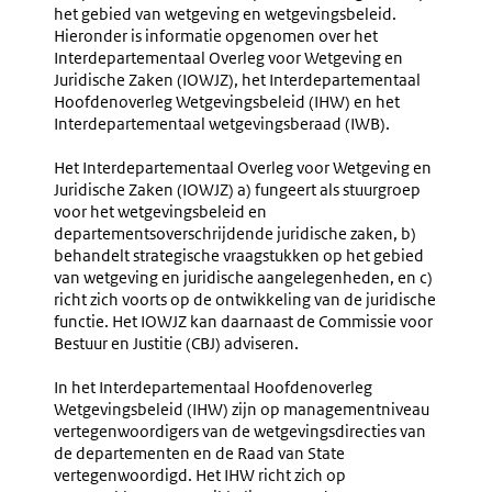
Vermelden
Voorstel
het gebied van wetgeving en wetgevingsbeleid.
Van
Van
Hieronder is informatie opgenomen over het
Gevolgen
Wet
Interdepartementaal Overleg voor Wetgeving en
Voor
En
Juridische Zaken (IOWJZ), het Interdepartementaal
Het
Internet
Hoofdenoverleg Wetgevingsbeleid (IHW) en het
Openbaar
(nr.
Interdepartementaal wetgevingsberaad (IWB).
Ministerie
1.15-
1.17)
Het Interdepartementaal Overleg voor Wetgeving en
Juridische Zaken (IOWJZ) a) fungeert als stuurgroep
voor het wetgevingsbeleid en
departementsoverschrijdende juridische zaken, b)
behandelt strategische vraagstukken op het gebied
van wetgeving en juridische aangelegenheden, en c)
richt zich voorts op de ontwikkeling van de juridische
functie. Het IOWJZ kan daarnaast de Commissie voor
Bestuur en Justitie (CBJ) adviseren.
In het Interdepartementaal Hoofdenoverleg
Wetgevingsbeleid (IHW) zijn op managementniveau
vertegenwoordigers van de wetgevingsdirecties van
de departementen en de Raad van State
vertegenwoordigd. Het IHW richt zich op