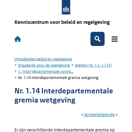
Overslaan
en
naar
de
Kenniscentrum voor beleid en regelgeving
inhoud
gaan
Hoofdnavigatie
Zoeken
Ontwikkelen beleid en regelgeving
Kruimelpad
Draaiboek voor de regelgeving
Wetten (nr. 1.1-1.115)
1. (Inter)departementale voorb...
Nr. 1.14 Interdepartementale gremia wetgeving
Nr. 1.14 Interdepartementale
gremia wetgeving
Book
Ga
Vorige
Pagina:
Ga
Volgende
Pagina:
Navigation
Naar
Nr.
Naar
2.
1.13
Openbaa
Er zijn verschillende interdepartementale gremia op