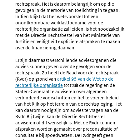
Vermelden
Vermeld
rechtspraak. Het is daarom belangrijk om op die
Van
Van
gevolgen in de memorie van toelichting in te gaan.
Bestuurlijke
Gevolge
Indien blijkt dat het wetsvoorstel tot een
En
Voor
onontkoombare werklasttoename voor de
Financiële
De
rechterlijke organisatie zal leiden, is het noodzakelijk
Gevolgen
Gefinanc
met de Directie Rechtsbestel van het Ministerie van
Voor
Rechtsbi
Justitie en Veiligheid expliciete afspraken te maken
Decentrale
over de financiering daarvan.
Overheden
Er zijn daarnaast verschillende adviesorganen die
advies kunnen geven over de gevolgen voor de
rechtspraak. Zo heeft de Raad voor de rechtspraak
(Rvdr) op grond van
Externe
artikel 95 van de Wet op de
rechterlijke organisatie
link:
tot taak
de regering en de
Staten-Generaal te adviseren over algemeen
verbindende voorschriften en het te voeren beleid
van het Rijk op het terrein van de rechtspleging. Het
kan daarom nodig zijn om advies te vragen aan de
Rvdr. Bij twijfel kan de Directie Rechtsbestel
adviseren of dit wenselijk is. Met de Rvdr kunnen
afspraken worden gemaakt over preconsultatie of
consultatie bij spoedwetten. De Rvdr geeft geen