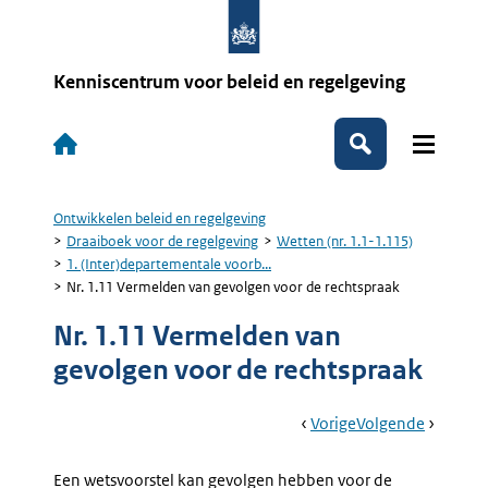
Overslaan
en
naar
de
Kenniscentrum voor beleid en regelgeving
inhoud
gaan
Hoofdnavigatie
Zoeken
Ontwikkelen beleid en regelgeving
Kruimelpad
Draaiboek voor de regelgeving
Wetten (nr. 1.1-1.115)
1. (Inter)departementale voorb...
Nr. 1.11 Vermelden van gevolgen voor de rechtspraak
Nr. 1.11 Vermelden van
gevolgen voor de rechtspraak
Book
Ga
Vorige
Pagina:
Ga
Volgende
Pagina:
Navigation
Naar
Nr.
Naar
Nr.
1.10
1.12
Een wetsvoorstel kan gevolgen hebben voor de