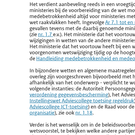
Het verdient aanbeveling reeds in een vroegtij
ministeries bij de voorbereiding van de wet m
medebetrokkenheid altijd voor ministeries met w
wet raakvlakken heeft. Ingevolge
Ar 7.1 tot en
gevallen tevens met de daarbij genoemde mini
(zie
nr. 1.7
e.v.). Het ministerie dat het voortou
wijzigingen in wetten van de andere ministerie
Het ministerie dat het voortouw heeft bij een w
voorgenomen wetswijziging tijdig op de hoogt
de
Handleiding medebetrokkenheid en medeo
In bijzondere wetten en algemene maatregele
overleg zijn voorgeschreven bijvoorbeeld met h
afhankelijk van het onderwerp - verplicht te 
volgende instanties: de Autoriteit Persoonsgeg
verordening gegevensbescherming
), het Advie
Instellingswet Adviescollege toetsing regeldruk
Adviescollege ICT-toetsing
) en de Raad voor de
organisatie
), zie ook
nr. 1.18
.
Verder is het wenselijk om in de beleidsvoorb
wetsvoorstel, te bekijken welke andere parti