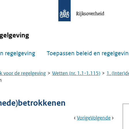
Rijksoverheid
gelgeving
n regelgeving
Toepassen beleid en regelgevi
k voor de regelgeving
Wetten (nr. 1.1-1.115)
1. (Inter)
n
 (mede)betrokkenen
Book
Ga
Vorige
Pagina:
Ga
Volgende
Pagina:
Navigation
Naar
Nr.
Naar
Nr.