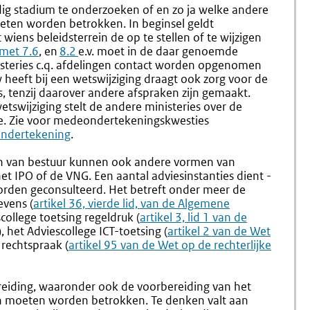
1.3
1.5
dig stadium te onderzoeken of en zo ja welke andere
Planning
Koninkri
oeten worden betrokken. In beginsel geldt
iens beleidsterrein de op te stellen of te wijzigen
 met 7.6
, en
8.2
e.v. moet in de daar genoemde
steries c.q. afdelingen contact worden opgenomen
w heeft bij een wetswijziging draagt ook zorg voor de
s, tenzij daarover andere afspraken zijn gemaakt.
etswijziging stelt de andere ministeries over de
e. Zie voor medeondertekeningskwesties
ndertekening
.
n van bestuur kunnen ook andere vormen van
et IPO of de VNG. Een aantal adviesinstanties dient -
worden geconsulteerd. Het betreft onder meer de
evens (
Externe
artikel 36, vierde lid, van de Algemene
scollege toetsing regeldruk (
link:
Externe
artikel 3, lid 1 van de
), het Adviescollege ICT-toetsing (
link:
Externe
artikel 2 van de Wet
 rechtspraak (
Externe
artikel 95 van de Wet op de rechterlijke
link:
link:
ereiding, waaronder ook de voorbereiding van het
jen moeten worden betrokken. Te denken valt aan