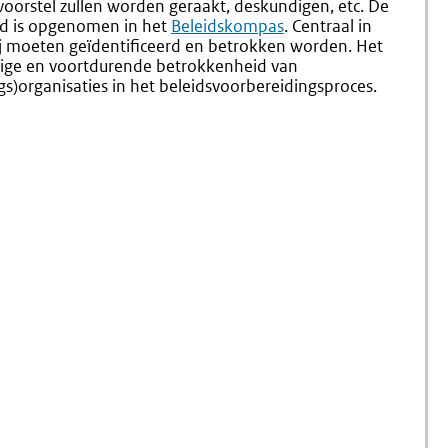
voorstel zullen worden geraakt, deskundigen, etc. De
eid is opgenomen in het
Externe
Beleidskompas
. Centraal in
j moeten geïdentificeerd en betrokken worden. Het
link:
dige en voortdurende betrokkenheid van
s)organisaties in het beleidsvoorbereidingsproces.