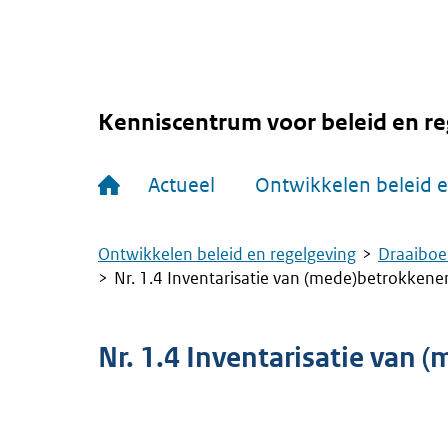
Overslaan
en
naar
de
inhoud
gaan
Kenniscentrum voor beleid en re
Hoofdnavigatie
Actueel
Ontwikkelen beleid e
Ontwikkelen beleid en regelgeving
Draaiboe
Kruimelpad
Nr. 1.4 Inventarisatie van (mede)betrokkene
Nr. 1.4 Inventarisatie van