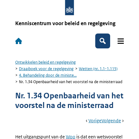
Overslaan
en
naar
de
Kenniscentrum voor beleid en regelgeving
inhoud
gaan
Hoofdnavigatie
Zoeken
Ontwikkelen beleid en regelgeving
Kruimelpad
Draaiboek voor de regelgeving
Wetten (nr. 1.1-1.115)
4. Behandeling door de ministe...
Nr. 1.34 Openbaarheid van het voorstel na de ministerraad
Nr. 1.34 Openbaarheid van het
voorstel na de ministerraad
Book
Ga
Vorige
Pagina:
Ga
Volgende
Pagina:
Navigation
Naar
Nr.
Naar
5.
1.33
Georgan
Het uitgangspunt van de
Externe
Woo
is dat een wetsvoorstel