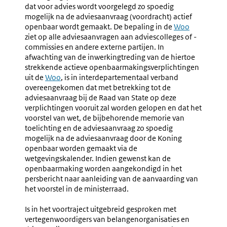
Voorlichting
Overleg
dat voor advies wordt voorgelegd zo spoedig
link:
Over
(1.35-
mogelijk na de adviesaanvraag (voordracht) actief
De
1.36)
openbaar wordt gemaakt. De bepaling in de
Externe
Woo
Besluitvorming
ziet op alle adviesaanvragen aan adviescolleges of -
link:
In
commissies en andere externe partijen. In
De
afwachting van de inwerkingtreding van de hiertoe
Ministerraad
strekkende actieve openbaarmakingsverplichtingen
(persbericht)
uit de
Externe
Woo
, is in interdepartementaal verband
overeengekomen dat met betrekking tot de
link:
adviesaanvraag bij de Raad van State op deze
verplichtingen vooruit zal worden gelopen en dat het
voorstel van wet, de bijbehorende memorie van
toelichting en de adviesaanvraag zo spoedig
mogelijk na de adviesaanvraag door de Koning
openbaar worden gemaakt via de
wetgevingskalender. Indien gewenst kan de
openbaarmaking worden aangekondigd in het
persbericht naar aanleiding van de aanvaarding van
het voorstel in de ministerraad.
Is in het voortraject uitgebreid gesproken met
vertegenwoordigers van belangenorganisaties en