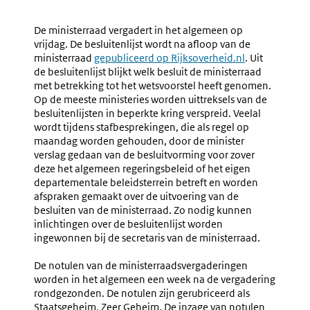
Navigation
Naar
Nr.
Naar
Nr.
1.31
1.33
De ministerraad vergadert in het algemeen op
Aanhangigmakin
Voorlich
vrijdag. De besluitenlijst wordt na afloop van de
Bij
Over
ministerraad
Externe
gepubliceerd op Rijksoverheid.nl
. Uit
En
De
de besluitenlijst blijkt welk besluit de ministerraad
link:
Behandeling
Besluitv
met betrekking tot het wetsvoorstel heeft genomen.
Door
In
Op de meeste ministeries worden uittreksels van de
De
De
besluitenlijsten in beperkte kring verspreid. Veelal
Ministerraad
Minister
wordt tijdens stafbesprekingen, die als regel op
(persber
maandag worden gehouden, door de minister
verslag gedaan van de besluitvorming voor zover
deze het algemeen regeringsbeleid of het eigen
departementale beleidsterrein betreft en worden
afspraken gemaakt over de uitvoering van de
besluiten van de ministerraad. Zo nodig kunnen
inlichtingen over de besluitenlijst worden
ingewonnen bij de secretaris van de
ministerraad
.
De notulen van de ministerraadsvergaderingen
worden in het algemeen een week na de vergadering
rondgezonden. De notulen zijn gerubriceerd als
Staatsgeheim, Zeer Geheim. De inzage van notulen