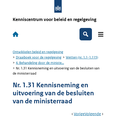
Overslaan
en
naar
de
Kenniscentrum voor beleid en regelgeving
inhoud
gaan
Hoofdnavigatie
Zoeken
Ontwikkelen beleid en regelgeving
Kruimelpad
Draaiboek voor de regelgeving
Wetten (nr. 1.1-1.115)
4. Behandeling door de ministe...
Nr. 1.31 Kennisneming en uitvoering van de besluiten van
de ministerraad
Nr. 1.31 Kennisneming en
uitvoering van de besluiten
van de ministerraad
Book
Ga
Vorige
Pagina:
Ga
Volgende
Pagina: