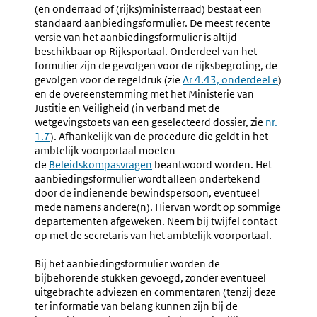
Ambtelijke
Aanhang
(en onderraad of (rijks)ministerraad) bestaat een
Voorbereiding
Bij
standaard aanbiedingsformulier. De
meest recente
In
Onderra
versie van het aanbiedingsformulier
is altijd
Voorportaal
Minister
beschikbaar op Rijksportaal. Onderdeel van het
Of
formulier zijn de gevolgen voor de rijksbegroting, de
Rijksmin
gevolgen voor de regeldruk (zie
Ar 4.43, onderdeel e
)
en de overeenstemming met het Ministerie van
Justitie en Veiligheid (in verband met de
wetgevingstoets van een geselecteerd dossier, zie
nr.
1.7
). Afhankelijk van de procedure die geldt in het
ambtelijk voorportaal moeten
de
Beleidskompasvragen
beantwoord worden. Het
aanbiedingsformulier wordt alleen ondertekend
door de indienende bewindspersoon, eventueel
mede namens andere(n). Hiervan wordt op sommige
departementen afgeweken. Neem bij twijfel contact
op met de secretaris van het ambtelijk voorportaal.
Bij het aanbiedingsformulier worden de
bijbehorende stukken gevoegd, zonder eventueel
uitgebrachte adviezen en commentaren (tenzij deze
ter informatie van belang kunnen zijn bij de