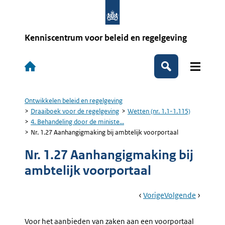
Overslaan
en
naar
de
Kenniscentrum voor beleid en regelgeving
inhoud
gaan
Hoofdnavigatie
Zoeken
Ontwikkelen beleid en regelgeving
Kruimelpad
Draaiboek voor de regelgeving
Wetten (nr. 1.1-1.115)
4. Behandeling door de ministe...
Nr. 1.27 Aanhangigmaking bij ambtelijk voorportaal
Nr. 1.27 Aanhangigmaking bij
ambtelijk voorportaal
Book
Ga
Vorige
Pagina:
Ga
Volgende
Pagina:
Navigation
Naar
Nr.
Naar
Nr.
1.26
1.28
Voor het aanbieden van zaken aan een voorportaal