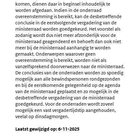
Aanhangigmakin
Aanwezi
komen, dienen daar in beginsel inhoudelijk te
Bij
Van
worden afgedaan. Indien in de onderraad
Onderraad,
Ambten
overeenstemming is bereikt, kan de desbetreffende
Ministerraad
En
conclusie in de eerstvolgende vergadering van de
Of
Deskund
ministerraad worden goedgekeurd. Het voorstel als
Rijksministerraad
In
zodanig wordt dus niet meer afzonderlijk voor de
Onderra
ministerraad geagendeerd en behoeft dan ook niet
meer bij de ministerraad aanhangig te worden
gemaakt. Onderwerpen waarover geen
overeenstemming is bereikt, worden niet als
vanzelfsprekend doorverwezen naar de ministerraad.
De conclusies van de onderraden worden zo spoedig
mogelijk aan alle bewindspersonen rondgezonden
en bij de eerstkomende gelegenheid op de agenda
van de ministerraad geplaatst en zo mogelijk in de
desbetreffende vergadering van de ministerraad
goedgekeurd. Voor de onderraden wordt zoveel
mogelijk een vast vergadertijdstip aangehouden,
veelal op dinsdagmorgen.
Laatst gewijzigd op: 6-11-2025