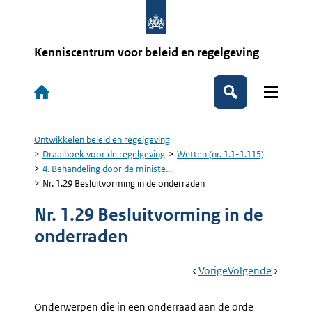
Overslaan
en
naar
de
Kenniscentrum voor beleid en regelgeving
inhoud
gaan
Hoofdnavigatie
Zoeken
Ontwikkelen beleid en regelgeving
Kruimelpad
Draaiboek voor de regelgeving
Wetten (nr. 1.1-1.115)
4. Behandeling door de ministe...
Nr. 1.29 Besluitvorming in de onderraden
Nr. 1.29 Besluitvorming in de
onderraden
Book
Ga
Vorige
Pagina:
Ga
Volgende
Pagina:
Navigation
Naar
Nr.
Naar
Nr.
1.28
1.30
Onderwerpen die in een onderraad aan de orde